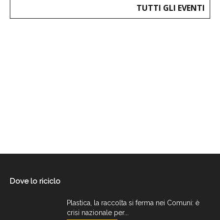
TUTTI GLI EVENTI
Dove lo riciclo
Plastica, la raccolta si ferma nei Comuni: è
crisi nazionale per...