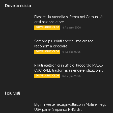
Dove lo riciclo
Plastica, la raccolta si ferma nei Comuni: è
crisi nazionale per...
DOVELORICICLO?
4 Agosto 2026
Sempre più rifiuti speciali ma cresce
l’economia circolare
DOVELORICICLO?
21 Luglio 2026
Rifiuti elettronici in ufficio: l’accordo MASE-
CdC RAEE trasforma aziende e istituzioni...
DOVELORICICLO?
16 Luglio 2026
I più visti
Elgin investe nell’agrivoltaico in Molise, negli
USA parte l’impianto RNG di...