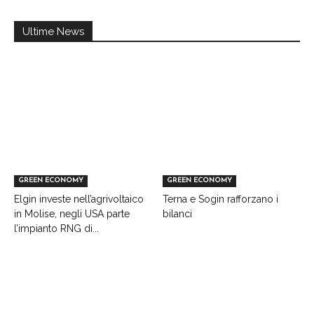
Ultime News
GREEN ECONOMY
GREEN ECONOMY
Elgin investe nell’agrivoltaico
Terna e Sogin rafforzano i
in Molise, negli USA parte
bilanci
l’impianto RNG di...