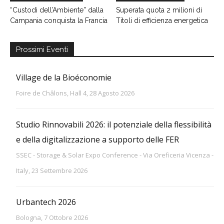
“Custodi dell’Ambiente” dalla
Superata quota 2 milioni di
Campania conquista la Francia
Titoli di efficienza energetica
Prossimi Eventi
Village de la Bioéconomie
Foire de Châlons, Hall 4, 28 Agosto 2026
Studio Rinnovabili 2026: il potenziale della flessibilità
e della digitalizzazione a supporto delle FER
SSEC - Storage & Solar Expo Conference - Via Oreficeria Vicenza -
Italy, 23 Settembre 2026
Urbantech 2026
Bologna, 7 Ottobre 2026