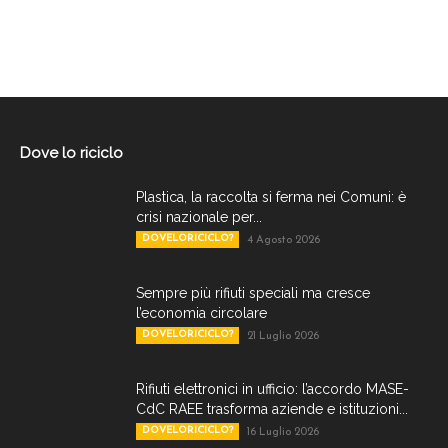
Dove lo riciclo
Plastica, la raccolta si ferma nei Comuni: è
crisi nazionale per...
DOVELORICICLO?
4 Agosto 2026
Sempre più rifiuti speciali ma cresce
l’economia circolare
DOVELORICICLO?
21 Luglio 2026
Rifiuti elettronici in ufficio: l’accordo MASE-
CdC RAEE trasforma aziende e istituzioni...
DOVELORICICLO?
16 Luglio 2026