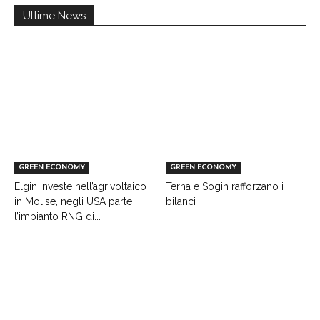
Ultime News
GREEN ECONOMY
GREEN ECONOMY
Elgin investe nell’agrivoltaico
Terna e Sogin rafforzano i
in Molise, negli USA parte
bilanci
l’impianto RNG di...