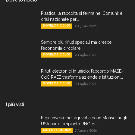
Dove lo riciclo
Plastica, la raccolta si ferma nei Comuni: è
crisi nazionale per...
DOVELORICICLO?
4 Agosto 2026
Sempre più rifiuti speciali ma cresce
l’economia circolare
DOVELORICICLO?
21 Luglio 2026
Rifiuti elettronici in ufficio: l’accordo MASE-
CdC RAEE trasforma aziende e istituzioni...
DOVELORICICLO?
16 Luglio 2026
I più visti
Elgin investe nell’agrivoltaico in Molise, negli
USA parte l’impianto RNG di...
GREEN ECONOMY
7 Agosto 2026