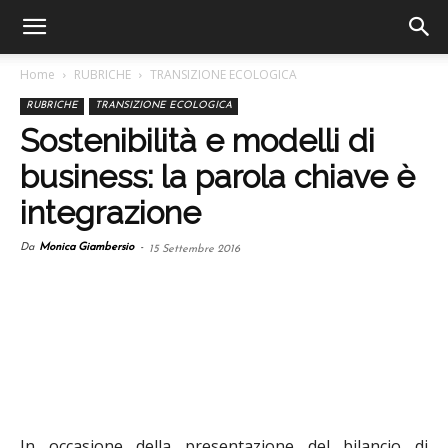
Home
RUBRICHE
TRANSIZIONE ECOLOGICA
RUBRICHE
TRANSIZIONE ECOLOGICA
Sostenibilità e modelli di
business: la parola chiave è
integrazione
Da
Monica Giambersio
-
15 Settembre 2016
In occasione della presentazione del bilancio di