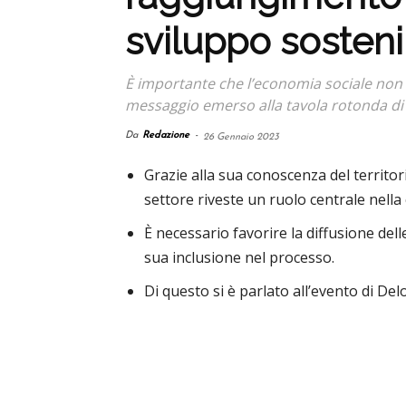
sviluppo sosteni
È importante che l’economia sociale non v
messaggio emerso alla tavola rotonda di D
Da
Redazione
-
26 Gennaio 2023
Grazie alla sua conoscenza del territori
settore riveste un ruolo centrale nella
È necessario favorire la diffusione del
sua inclusione nel processo.
Di questo si è parlato all’evento di Delo