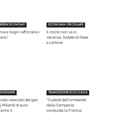
REEN ECONOMY
ECONOMIA CIRCOLARE
rna e Sogin rafforzano i
Il riciclo non va in
lanci
vacanza, l’estate di Raee
e cartone
ONSUMER
TRANSIZIONE ECOLOGICA
 costo nascosto del gas:
“Custodi dell’Ambiente”
5 Miliardi di euro
dalla Campania
’anno il...
conquista la Francia