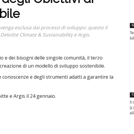
bile
G
enga esclusa dai processi di sviluppo: questo il
Te
eloitte Climate & Sustainability e Argis.
bi
o e dei bisogni delle singole comunità, il terzo
 creazione di un modello di sviluppo sostenibile.
le conoscenze e degli strumenti adatti a garantire la
itte e Argis il 24 gennaio.
C
Il
9,
all