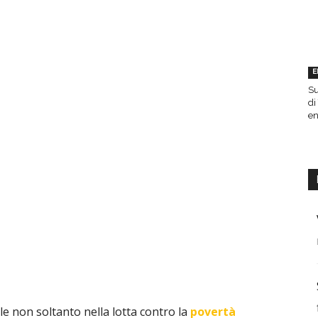
E
Su
di
en
 non soltanto nella lotta contro la
povertà