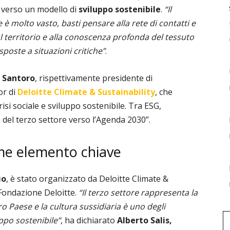
o verso un modello di
sviluppo sostenibile
.
“Il
è molto vasto, basti pensare alla rete di contatti e
ul territorio e alla conoscenza profonda del tessuto
sposte a situazioni critiche”
.
o Santoro
, rispettivamente presidente di
or di
Deloitte Climate & Sustainability
, che
isi sociale e sviluppo sostenibile. Tra ESG,
 del terzo settore verso l’Agenda 2030”.
ome elemento chiave
io
, è stato organizzato da Deloitte Climate &
 Fondazione Deloitte.
“Il terzo settore rappresenta la
o Paese e la cultura sussidiaria è uno degli
ppo sostenibile”
, ha dichiarato
Alberto Salis,