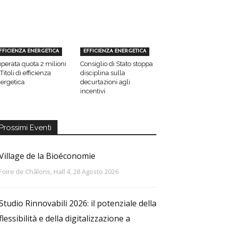
FFICIENZA ENERGETICA
EFFICIENZA ENERGETICA
perata quota 2 milioni
Consiglio di Stato stoppa
 Titoli di efficienza
disciplina sulla
ergetica
decurtazioni agli
incentivi
Prossimi Eventi
Village de la Bioéconomie
Foire de Châlons, Hall 4, 28 Agosto 2026
Studio Rinnovabili 2026: il potenziale della
flessibilità e della digitalizzazione a