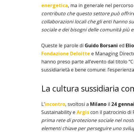
energetica
, ma in generale nel percors
contributo che questo settore può offrire 
collaborazioni locali che gli enti hanno s
sociale e dei bisogni delle comunità più e
Queste le parole di
Guido Borsani
ed
Eli
Fondazione Deloitte
e Managing Direct
hanno preso parte all’evento dal titolo “Cr
sussidiarietà e bene comune: l’esperienza
La cultura sussidiaria c
L’
incontro
, svoltosi a
Milano
il
24 genna
Sustainability e
Argis
con il patrocinio di
prima rete di protezione sociale nel nostr
elementi chiave per perseguire uno svilu