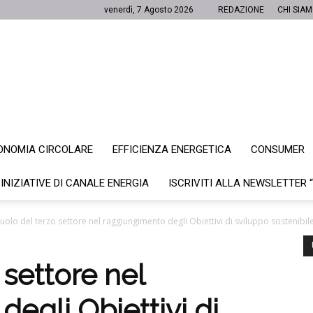
venerdì, 7 Agosto 2026
REDAZIONE
CHI SIA
ONOMIA CIRCOLARE
EFFICIENZA ENERGETICA
CONSUMER
Canale
 INIZIATIVE DI CANALE ENERGIA
ISCRIVITI ALLA NEWSLETTER 
 ruolo del terzo settore nel raggiungimento degli Obiettivi di sviluppo sostenibil
Energia
o settore nel
egli Obiettivi di