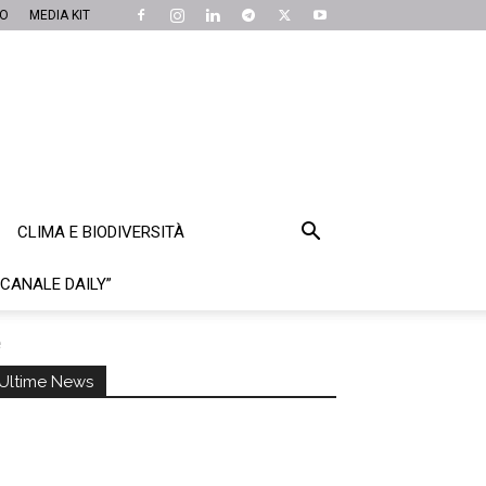
MO
MEDIA KIT
CLIMA E BIODIVERSITÀ
“CANALE DAILY”
e
Ultime News