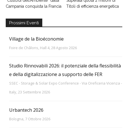
“Custodi dell’Ambiente” dalla
Superata quota 2 milioni di
Campania conquista la Francia
Titoli di efficienza energetica
Prossimi Eventi
Village de la Bioéconomie
Foire de Châlons, Hall 4, 28 Agosto 2026
Studio Rinnovabili 2026: il potenziale della flessibilità
e della digitalizzazione a supporto delle FER
SSEC - Storage & Solar Expo Conference - Via Oreficeria Vicenza -
Italy, 23 Settembre 2026
Urbantech 2026
Bologna, 7 Ottobre 2026