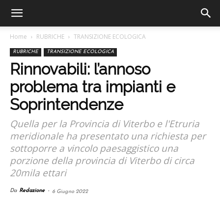
Home
RUBRICHE
TRANSIZIONE ECOLOGICA
RUBRICHE
TRANSIZIONE ECOLOGICA
Rinnovabili: l’annoso
problema tra impianti e
Soprintendenze
Quella per la Provincia di Viterbo e l'Etruria
meridionale ha presentato una richiesta per
sottoporre a vincolo paesaggistico una
porzione della provincia di Viterbo di circa
20mila ettari
Da
Redazione
-
6 Giugno 2022