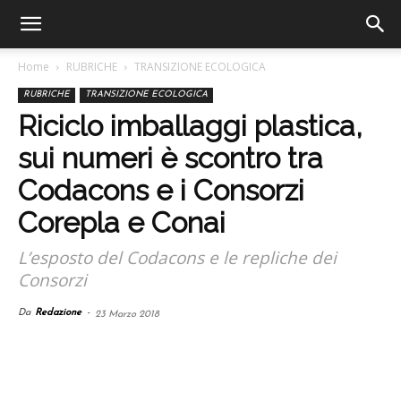
Home
RUBRICHE
TRANSIZIONE ECOLOGICA
RUBRICHE
TRANSIZIONE ECOLOGICA
Riciclo imballaggi plastica,
sui numeri è scontro tra
Codacons e i Consorzi
Corepla e Conai
L’esposto del Codacons e le repliche dei
Consorzi
Da
Redazione
-
23 Marzo 2018