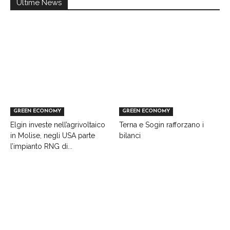
Ultime News
GREEN ECONOMY
GREEN ECONOMY
Elgin investe nell’agrivoltaico
Terna e Sogin rafforzano i
in Molise, negli USA parte
bilanci
l’impianto RNG di...