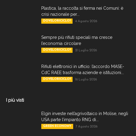
Plastica, la raccolta si ferma nei Comuni: è
crisi nazionale per...
DOVELORICICLO?
4 Agosto 2026
Sempre più rifiuti speciali ma cresce
l’economia circolare
DOVELORICICLO?
21 Luglio 2026
Rifiuti elettronici in ufficio: l’accordo MASE-
CdC RAEE trasforma aziende e istituzioni...
DOVELORICICLO?
16 Luglio 2026
I più visti
Elgin investe nell’agrivoltaico in Molise, negli
USA parte l’impianto RNG di...
GREEN ECONOMY
7 Agosto 2026