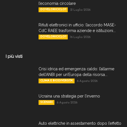
l’economia circolare
DOVELORICICLO?
21 Luglio 2026
Rifiuti elettronici in ufficio: l’accordo MASE-
CdC RAEE trasforma aziende e istituzioni...
DOVELORICICLO?
16 Luglio 2026
I più visti
Crisi idrica ed emergenza caldo: l’allarme
dell’ANBI per un’Europa della risorsa...
CLIMA E BIODIVERSITA'
6 Agosto 2026
Ucraina una strategia per l’inverno
SCENARI
6 Agosto 2026
Auto elettriche in assestamento dopo l’effetto