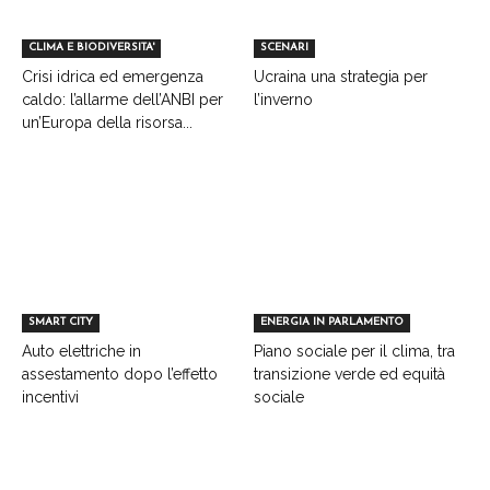
CLIMA E BIODIVERSITA'
SCENARI
Crisi idrica ed emergenza
Ucraina una strategia per
caldo: l’allarme dell’ANBI per
l’inverno
un’Europa della risorsa...
SMART CITY
ENERGIA IN PARLAMENTO
Auto elettriche in
Piano sociale per il clima, tra
assestamento dopo l’effetto
transizione verde ed equità
incentivi
sociale