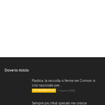
Dove lo riciclo
Plastica, la raccolta si ferma nei Comuni: è
crisi nazionale per...
DOVELORICICLO?
4 Agosto 2026
Sempre più rifiuti speciali ma cresce