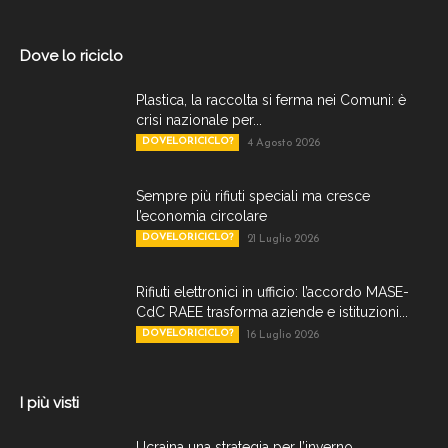
Dove lo riciclo
Plastica, la raccolta si ferma nei Comuni: è
crisi nazionale per...
DOVELORICICLO?
4 Agosto 2026
Sempre più rifiuti speciali ma cresce
l’economia circolare
DOVELORICICLO?
21 Luglio 2026
Rifiuti elettronici in ufficio: l’accordo MASE-
CdC RAEE trasforma aziende e istituzioni...
DOVELORICICLO?
16 Luglio 2026
I più visti
Ucraina una strategia per l’inverno