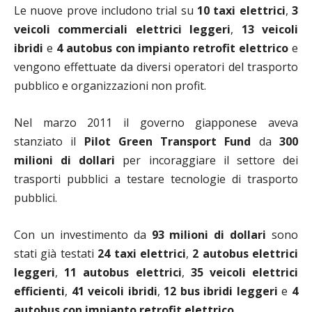
Le nuove prove includono trial su
10 taxi elettrici
,
3
veicoli commerciali elettrici leggeri
,
13 veicoli
ibridi
e
4 autobus con impianto retrofit elettrico
e
vengono effettuate da diversi operatori del trasporto
pubblico e organizzazioni non profit.
Nel marzo 2011 il governo giapponese aveva
stanziato il
Pilot Green Transport Fund
da
300
milioni di dollari
per incoraggiare il settore dei
trasporti pubblici a testare tecnologie di trasporto
pubblici.
Con un investimento da
93 milioni di dollari
sono
stati già testati
24 taxi elettrici
,
2 autobus elettrici
leggeri
,
11 autobus elettrici
,
35 veicoli elettrici
efficienti
,
41 veicoli ibridi
,
12 bus ibridi leggeri
e
4
autobus con impianto retrofit elettrico
.