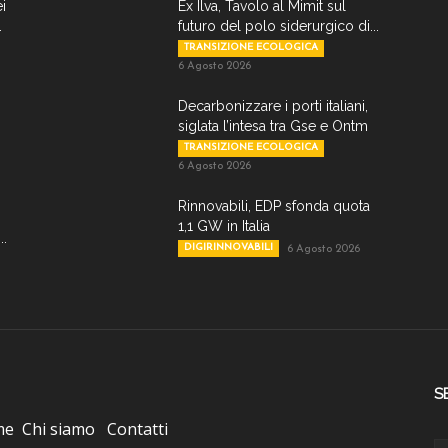
ei
Ex Ilva, Tavolo al Mimit sul
.
futuro del polo siderurgico di...
TRANSIZIONE ECOLOGICA
6 Agosto 2026
Decarbonizzare i porti italiani,
siglata l’intesa tra Gse e Ontm
TRANSIZIONE ECOLOGICA
6 Agosto 2026
Rinnovabili, EDP sfonda quota
1,1 GW in Italia
..
DIGIRINNOVABILI
6 Agosto 2026
S
me
Chi siamo
Contatti