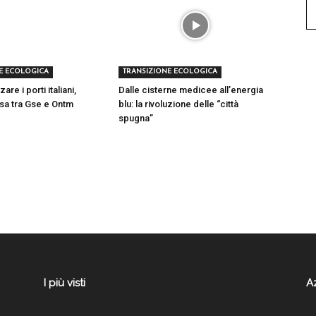
E ECOLOGICA
TRANSIZIONE ECOLOGICA
re i porti italiani,
Dalle cisterne medicee all’energia
tesa tra Gse e Ontm
blu: la rivoluzione delle “città
spugna”
I più visti
A