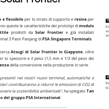
 e flessibile
per lo strato di supporto e
resina
per
T
no queste le caratteristiche dei prototipi di
modulo
Ex
su
ttile
prodotti da
Solar Frontier
e già installati
si
rminal 3 Pasir Panjang di
PSA Singapore Terminals
.
icerca
Atsugi di Solar Frontier in Giappone
, oltre
per lo spessore e il peso (1,5 mm e 1/3 del peso dei
ienza
della conversione nella produzione in serie.
 presenti nei nostri nuovi terminal, automatiche e
D
Ri
lari contribuiranno a ridurre le emissioni di CO2 di
qu
vere la sostenibilità ambientale”
, ha spiegato
Tan
 del gruppo PSA International
.