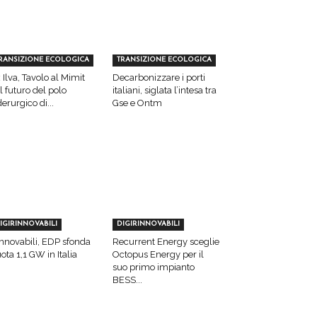
RANSIZIONE ECOLOGICA
TRANSIZIONE ECOLOGICA
 Ilva, Tavolo al Mimit
Decarbonizzare i porti
l futuro del polo
italiani, siglata l’intesa tra
derurgico di...
Gse e Ontm
IGIRINNOVABILI
DIGIRINNOVABILI
nnovabili, EDP sfonda
Recurrent Energy sceglie
ota 1,1 GW in Italia
Octopus Energy per il
suo primo impianto
BESS...