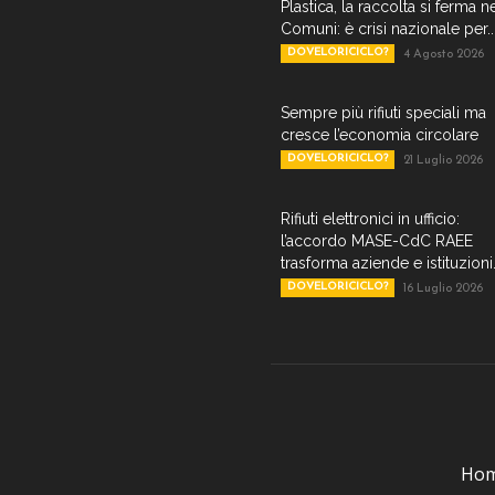
Plastica, la raccolta si ferma n
Comuni: è crisi nazionale per..
DOVELORICICLO?
4 Agosto 2026
Sempre più rifiuti speciali ma
cresce l’economia circolare
DOVELORICICLO?
21 Luglio 2026
Rifiuti elettronici in ufficio:
l’accordo MASE-CdC RAEE
trasforma aziende e istituzioni.
DOVELORICICLO?
16 Luglio 2026
Ho