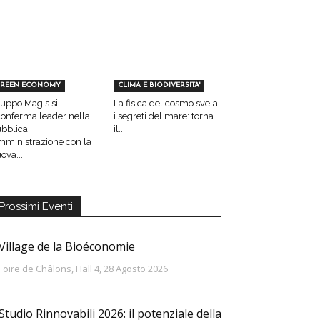
REEN ECONOMY
CLIMA E BIODIVERSITA'
uppo Magis si
La fisica del cosmo svela
conferma leader nella
i segreti del mare: torna
bblica
il...
ministrazione con la
ova...
Prossimi Eventi
Village de la Bioéconomie
Foire de Châlons, Hall 4, 28 Agosto 2026
Studio Rinnovabili 2026: il potenziale della