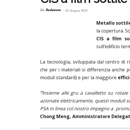
Da
Redazione
-
23 Giugno 2015
Metallo sottile
la copertura. So
CIS a film so
sull’edificio te
La tecnologia, sviluppata dal centro di r
che per i materiali si differenzia anche 
moduli standard) e per la maggiore
effic
“
Insieme alle gru a cavalletto su rotaie
azionate elettricamente, questi moduli so
PSA in linea col nostro impegno a promuo
Chong Meng, Amministratore Delegato