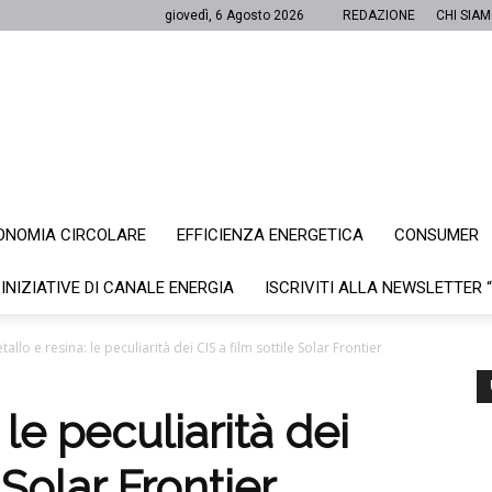
giovedì, 6 Agosto 2026
REDAZIONE
CHI SIA
ONOMIA CIRCOLARE
EFFICIENZA ENERGETICA
CONSUMER
Canale
 INIZIATIVE DI CANALE ENERGIA
ISCRIVITI ALLA NEWSLETTER 
tallo e resina: le peculiarità dei CIS a film sottile Solar Frontier
Energia
 le peculiarità dei
 Solar Frontier