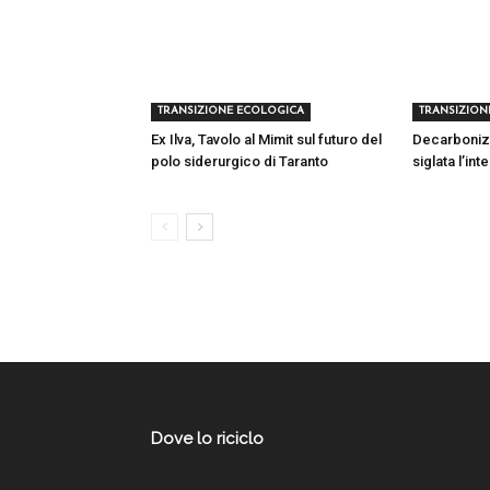
TRANSIZIONE ECOLOGICA
TRANSIZION
Ex Ilva, Tavolo al Mimit sul futuro del
Decarbonizza
polo siderurgico di Taranto
siglata l’in
Dove lo riciclo