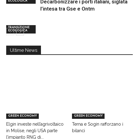
Decarbonizzare i porti italiani, siglata
ECOLOGICA
l’intesa tra Gse e Ontm
TRANSIZIONE
ECOLOGICA
Ultime News
GREEN ECONOMY
GREEN ECONOMY
Elgin investe nell’agrivoltaico
Terna e Sogin rafforzano i
in Molise, negli USA parte
bilanci
l’impianto RNG di...