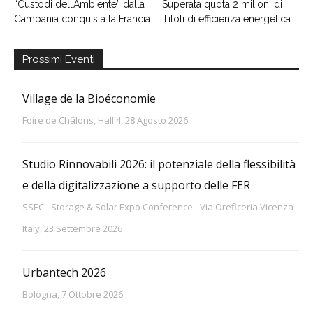
“Custodi dell’Ambiente” dalla
Superata quota 2 milioni di
Campania conquista la Francia
Titoli di efficienza energetica
Prossimi Eventi
Village de la Bioéconomie
Foire de Châlons, Hall 4, 28 Agosto 2026
Studio Rinnovabili 2026: il potenziale della flessibilità
e della digitalizzazione a supporto delle FER
SSEC - Storage & Solar Expo Conference - Via Oreficeria Vicenza -
Italy, 23 Settembre 2026
Urbantech 2026
Bologna, 7 Ottobre 2026