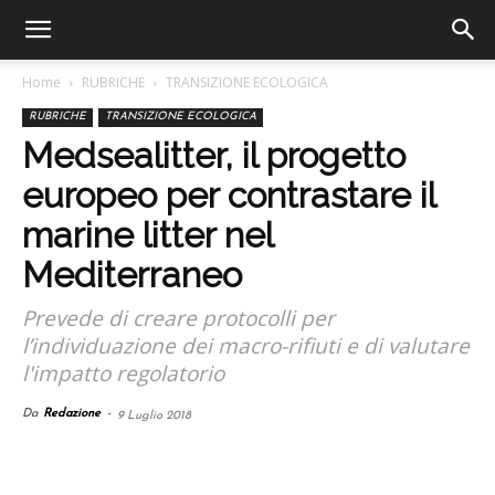
Home
RUBRICHE
TRANSIZIONE ECOLOGICA
RUBRICHE
TRANSIZIONE ECOLOGICA
Medsealitter, il progetto
europeo per contrastare il
marine litter nel
Mediterraneo
Prevede di creare protocolli per
l’individuazione dei macro-rifiuti e di valutare
l'impatto regolatorio
Da
Redazione
-
9 Luglio 2018