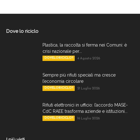
Dove lo riciclo
Plastica, la raccolta si ferma nei Comuni: è
crisi nazionale per...
DOVELORICICLO?
4 Agosto 2026
Sempre più rifiuti speciali ma cresce
l’economia circolare
DOVELORICICLO?
21 Luglio 2026
Rifiuti elettronici in ufficio: l’accordo MASE-
CdC RAEE trasforma aziende e istituzioni...
DOVELORICICLO?
16 Luglio 2026
I più visti