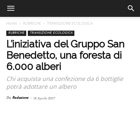
Home
RUBRICHE
TRANSIZIONE ECOLOGICA
RUBRICHE
TRANSIZIONE ECOLOGICA
L’iniziativa del Gruppo San
Benedetto, una foresta di
6.000 alberi
Chi acquista una confezione da 6 bottiglie
potrà adottare un albero
Da
Redazione
-
18 Aprile 2017