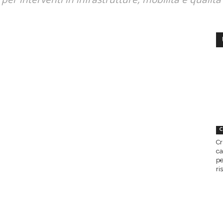
C
Cr
ca
pe
ri