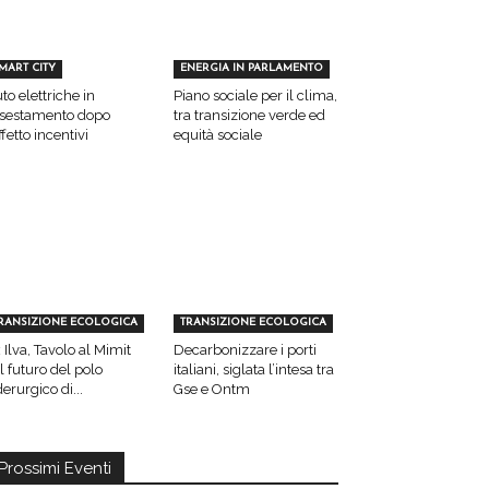
MART CITY
ENERGIA IN PARLAMENTO
to elettriche in
Piano sociale per il clima,
sestamento dopo
tra transizione verde ed
effetto incentivi
equità sociale
RANSIZIONE ECOLOGICA
TRANSIZIONE ECOLOGICA
 Ilva, Tavolo al Mimit
Decarbonizzare i porti
l futuro del polo
italiani, siglata l’intesa tra
derurgico di...
Gse e Ontm
Prossimi Eventi