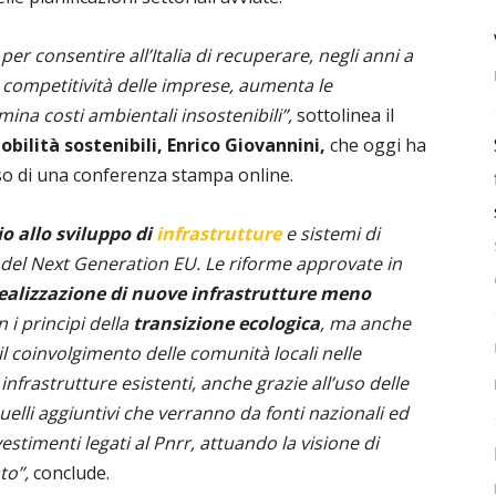
 per consentire all’Italia di recuperare, negli anni a
la competitività delle imprese, aumenta le
rmina costi ambientali insostenibili”,
sottolinea il
obilità sostenibili, Enrico Giovannini,
che oggi ha
rso di una conferenza stampa online.
o allo sviluppo di
infrastrutture
e sistemi di
ipi del Next Generation EU. Le riforme approvate in
ealizzazione di nuove infrastrutture meno
n i principi della
transizione ecologica
, ma anche
 il coinvolgimento delle comunità locali nelle
 infrastrutture esistenti, anche grazie all’uso delle
 quelli aggiuntivi che verranno da fonti nazionali ed
stimenti legati al Pnrr, attuando la visione di
to”,
conclude.