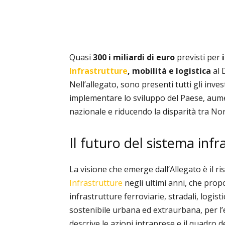
Quasi
300 i miliardi di euro
previsti per
i
Infrastrutture
,
mobilità e logistica
al 
Nell’allegato, sono presenti tutti gli inve
implementare lo sviluppo del Paese, aum
nazionale e riducendo la disparità tra Nor
Il futuro del sistema infra
La visione che emerge dall’Allegato è il ri
Infrastrutture
negli ultimi anni, che pro
infrastrutture ferroviarie, stradali, logist
sostenibile urbana ed extraurbana, per l’ed
d
escrive le azioni intraprese e il quadro de