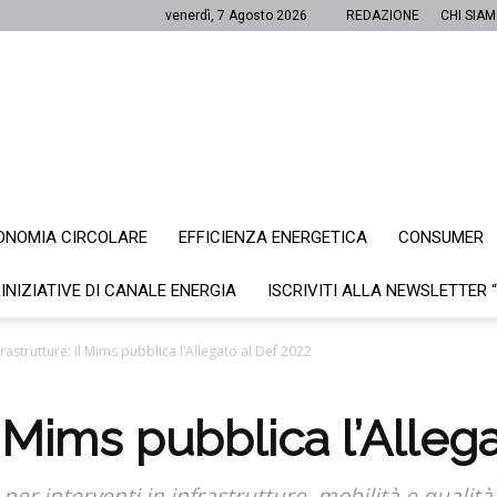
venerdì, 7 Agosto 2026
REDAZIONE
CHI SIA
ONOMIA CIRCOLARE
EFFICIENZA ENERGETICA
CONSUMER
Canale
 INIZIATIVE DI CANALE ENERGIA
ISCRIVITI ALLA NEWSLETTER 
frastrutture: il Mims pubblica l’Allegato al Def 2022
Energia
il Mims pubblica l’Alleg
er interventi in infrastrutture, mobilità e qualità 