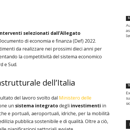
S
Au
as
nterventi selezionati dall’Allegato
l’
Documento di economia e finanza (Def) 2022.
stimenti da realizzare nei prossimi dieci anni per
entando la competitività del sistema economico
d e Sud.
strutturale dell’Italia
T
Ex
sultato del lavoro svolto dal
Ministero delle
su
si
pone un
sistema integrato
degli
investimenti
in
iche e portuali, aeroportuali, idriche, per la mobilità
ilizia pubblica sostenibile e di qualità.
Oltre a ciò,
lle pianificazioni settoriali avviate.