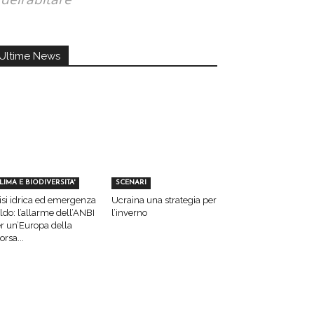
Ultime News
LIMA E BIODIVERSITA'
SCENARI
isi idrica ed emergenza
Ucraina una strategia per
ldo: l’allarme dell’ANBI
l’inverno
r un’Europa della
sorsa...