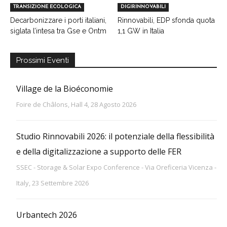
TRANSIZIONE ECOLOGICA
DIGIRINNOVABILI
Decarbonizzare i porti italiani,
Rinnovabili, EDP sfonda quota
siglata l’intesa tra Gse e Ontm
1,1 GW in Italia
Prossimi Eventi
Village de la Bioéconomie
Foire de Châlons, Hall 4, 28 Agosto 2026
Studio Rinnovabili 2026: il potenziale della flessibilità
e della digitalizzazione a supporto delle FER
SSEC - Storage & Solar Expo Conference - Via Oreficeria Vicenza -
Italy, 23 Settembre 2026
Urbantech 2026