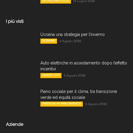
DOVELORICICLO?
16 Luglio 2026
I più visti
Ucraina una strategia per l’inverno
SCENARI
6 Agosto 2026
Auto elettriche in assestamento dopo l’effetto
incentivi
SMART CITY
6 Agosto 2026
Piano sociale per il clima, tra transizione
verde ed equità sociale
ENERGIA IN PARLAMENTO
6 Agosto 2026
Aziende