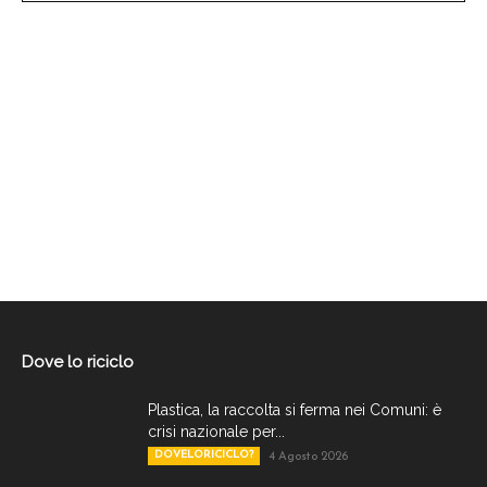
Dove lo riciclo
Plastica, la raccolta si ferma nei Comuni: è
crisi nazionale per...
DOVELORICICLO?
4 Agosto 2026