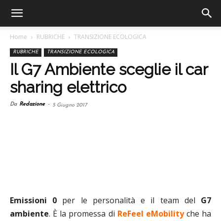
Home
RUBRICHE
TRANSIZIONE ECOLOGICA
RUBRICHE
TRANSIZIONE ECOLOGICA
Il G7 Ambiente sceglie il car
sharing elettrico
Da
Redazione
-
5 Giugno 2017
Emissioni 0
per le personalità e il team del
G7
ambiente
. È la promessa di
ReFeel eMobility
che ha