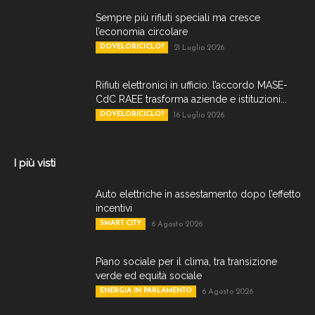
Sempre più rifiuti speciali ma cresce
l’economia circolare
DOVELORICICLO?
21 Luglio 2026
Rifiuti elettronici in ufficio: l’accordo MASE-
CdC RAEE trasforma aziende e istituzioni...
DOVELORICICLO?
16 Luglio 2026
I più visti
Auto elettriche in assestamento dopo l’effetto
incentivi
SMART CITY
6 Agosto 2026
Piano sociale per il clima, tra transizione
verde ed equità sociale
ENERGIA IN PARLAMENTO
6 Agosto 2026