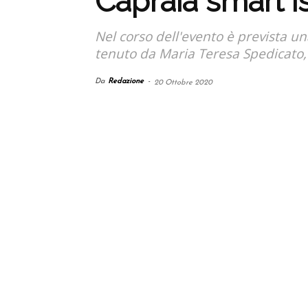
Capraia smart isl
Nel corso dell'evento è prevista un
tenuto da Maria Teresa Spedicato, d
Da
Redazione
-
20 Ottobre 2020