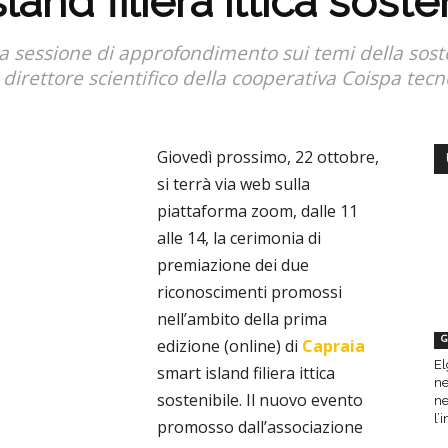
and filiera ittica soste
a sessione di approfondimento sui temi della sosten
irettore scientifico della cooperativa Coispa tecn
Giovedì prossimo, 22 ottobre,
si terrà via web sulla
piattaforma zoom, dalle 11
alle 14, la cerimonia di
premiazione dei due
riconoscimenti promossi
nell’ambito della prima
G
edizione (online) di
Capraia
El
smart island filiera ittica
ne
sostenibile. Il nuovo evento
ne
l’
promosso dall’associazione