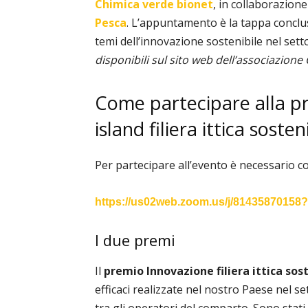
Chimica verde bionet
, in collaborazion
Pesca
. L’appuntamento è la tappa conclus
temi dell’innovazione sostenibile nel setto
disponibili sul sito web dell’associazione
Come partecipare alla p
island filiera ittica sosten
Per partecipare all’evento è necessario co
https://us02web.zoom.us/j/
81435870158
I due premi
Il
premio Innovazione filiera ittica sos
efficaci realizzate nel nostro Paese nel set