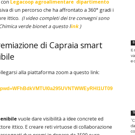
e con
Legacoop agroalimentare
dipartimento
iva di un percorso che ha affrontato a 360° gradi i
re ittico.
(I video completi dei tre convegni sono
 Chimica verde bionet a questo l
ink
)
remiazione di Capraia smart
E
Il
ibile
va
e 
llegarsi alla piattaforma zoom a questo link:
?pwd=
WFhBdkVMTUI0a295UVNTWWEyRHl1UT
09
T
tenibile
vuole dare visibilità a idee concrete ed
“C
da
tore ittico. E creare reti virtuose di collaborazione
co