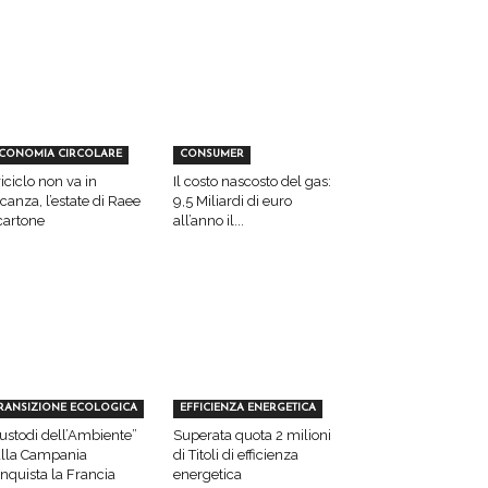
CONOMIA CIRCOLARE
CONSUMER
 riciclo non va in
Il costo nascosto del gas:
canza, l’estate di Raee
9,5 Miliardi di euro
cartone
all’anno il...
RANSIZIONE ECOLOGICA
EFFICIENZA ENERGETICA
ustodi dell’Ambiente”
Superata quota 2 milioni
lla Campania
di Titoli di efficienza
nquista la Francia
energetica