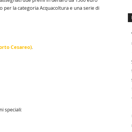
i assegnati due premi in denaro da 1500 euro
o per la categoria Acquacoltura e una serie di
Porto Cesareo)
.
 speciali: