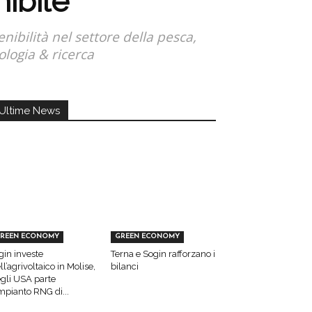
nibile
ibilità nel settore della pesca,
ologia & ricerca
Ultime News
REEN ECONOMY
GREEN ECONOMY
gin investe
Terna e Sogin rafforzano i
ll’agrivoltaico in Molise,
bilanci
gli USA parte
impianto RNG di...