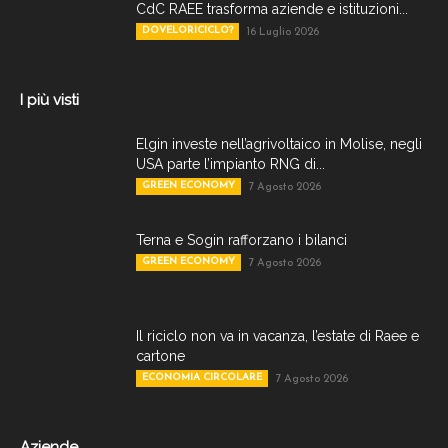
CdC RAEE trasforma aziende e istituzioni...
DOVELORICICLO?
16 Luglio 2026
I più visti
Elgin investe nell’agrivoltaico in Molise, negli
USA parte l’impianto RNG di...
GREEN ECONOMY
7 Agosto 2026
Terna e Sogin rafforzano i bilanci
GREEN ECONOMY
7 Agosto 2026
Il riciclo non va in vacanza, l’estate di Raee e
cartone
ECONOMIA CIRCOLARE
7 Agosto 2026
Aziende