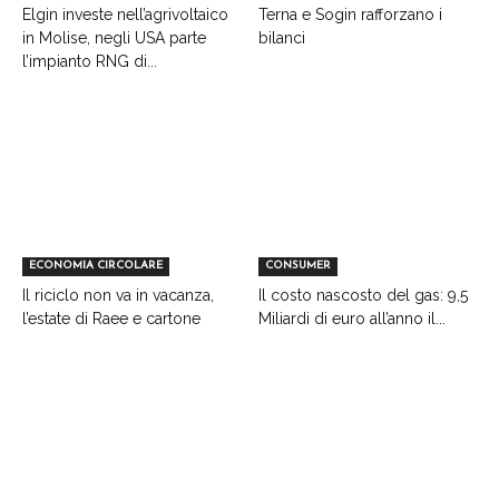
Elgin investe nell’agrivoltaico
Terna e Sogin rafforzano i
in Molise, negli USA parte
bilanci
l’impianto RNG di...
ECONOMIA CIRCOLARE
CONSUMER
Il riciclo non va in vacanza,
Il costo nascosto del gas: 9,5
l’estate di Raee e cartone
Miliardi di euro all’anno il...