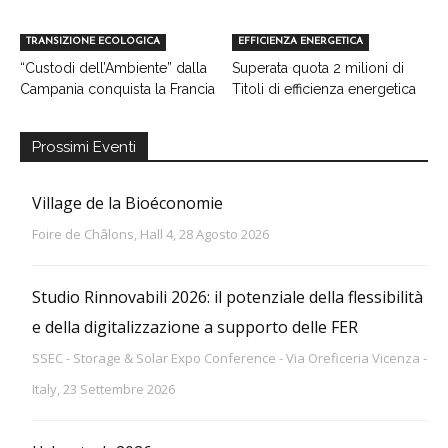
TRANSIZIONE ECOLOGICA
EFFICIENZA ENERGETICA
“Custodi dell’Ambiente” dalla
Superata quota 2 milioni di
Campania conquista la Francia
Titoli di efficienza energetica
Prossimi Eventi
Village de la Bioéconomie
Foire de Châlons, Hall 4, 28 Agosto 2026
Studio Rinnovabili 2026: il potenziale della flessibilità
e della digitalizzazione a supporto delle FER
SSEC - Storage & Solar Expo Conference - Via Oreficeria Vicenza -
Italy, 23 Settembre 2026