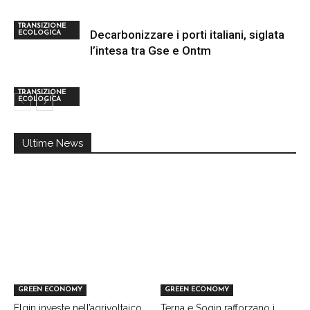
TRANSIZIONE
Decarbonizzare i porti italiani, siglata
ECOLOGICA
l’intesa tra Gse e Ontm
TRANSIZIONE
ECOLOGICA
Ultime News
GREEN ECONOMY
GREEN ECONOMY
Elgin investe nell’agrivoltaico
Terna e Sogin rafforzano i