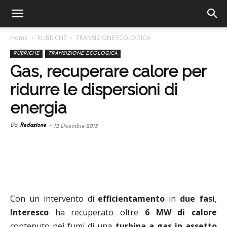
Home
RUBRICHE
TRANSIZIONE ECOLOGICA
RUBRICHE
TRANSIZIONE ECOLOGICA
Gas, recuperare calore per
ridurre le dispersioni di
energia
Da
Redazione
-
12 Dicembre 2013
Con un intervento di
efficientamento
in
due fasi
,
Interesco
ha recuperato oltre
6 MW di calore
contenuto nei fumi di una
turbina a gas in assetto