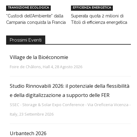
TRANSIZIONE ECOLOGICA
EFFICIENZA ENERGETICA
“Custodi dell’Ambiente” dalla
Superata quota 2 milioni di
Campania conquista la Francia
Titoli di efficienza energetica
Prossimi Eventi
Village de la Bioéconomie
Foire de Châlons, Hall 4, 28 Agosto 2026
Studio Rinnovabili 2026: il potenziale della flessibilità
e della digitalizzazione a supporto delle FER
SSEC - Storage & Solar Expo Conference - Via Oreficeria Vicenza -
Italy, 23 Settembre 2026
Urbantech 2026