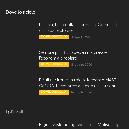
Dove lo riciclo
Plastica, la raccolta si ferma nei Comuni: è
crisi nazionale per...
DOVELORICICLO?
4 Agosto 2026
Sempre più rifiuti speciali ma cresce
l’economia circolare
DOVELORICICLO?
21 Luglio 2026
Rifiuti elettronici in ufficio: l’accordo MASE-
CdC RAEE trasforma aziende e istituzioni...
DOVELORICICLO?
16 Luglio 2026
I più visti
Elgin investe nell’agrivoltaico in Molise, negli