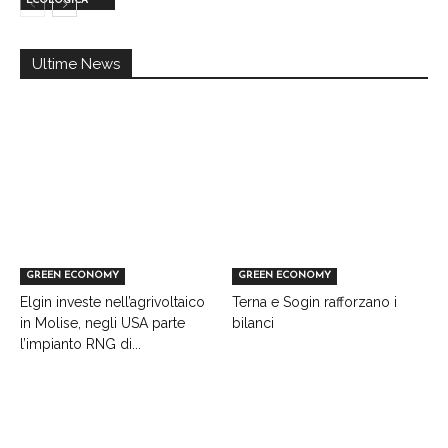
ECOLOGICA
Ultime News
GREEN ECONOMY
GREEN ECONOMY
Elgin investe nell’agrivoltaico
Terna e Sogin rafforzano i
in Molise, negli USA parte
bilanci
l’impianto RNG di...