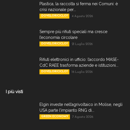
Plastica, la raccolta si ferma nei Comuni: è
crisi nazionale per...
DOVELORICICLO?
4 Agosto 2026
Sempre più rifiuti speciali ma cresce
l’economia circolare
DOVELORICICLO?
21 Luglio 2026
Rifiuti elettronici in ufficio: l’accordo MASE-
CdC RAEE trasforma aziende e istituzioni...
DOVELORICICLO?
16 Luglio 2026
I più visti
Elgin investe nell’agrivoltaico in Molise, negli
USA parte l’impianto RNG di...
GREEN ECONOMY
7 Agosto 2026