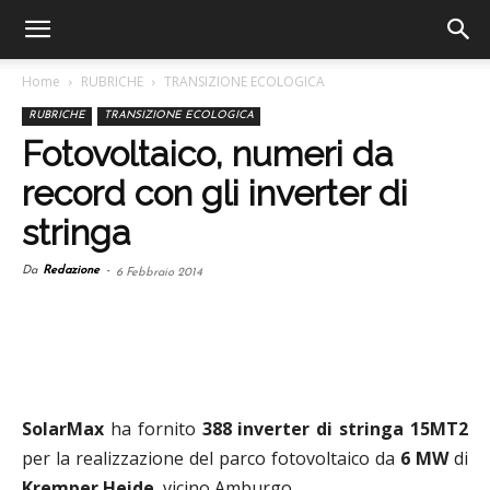
Home
RUBRICHE
TRANSIZIONE ECOLOGICA
RUBRICHE
TRANSIZIONE ECOLOGICA
Fotovoltaico, numeri da
record con gli inverter di
stringa
Da
Redazione
-
6 Febbraio 2014
SolarMax
ha fornito
388 inverter di stringa 15MT2
per la realizzazione del parco fotovoltaico da
6 MW
di
Kremper Heide
, vicino Amburgo.