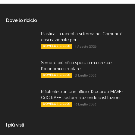
Dove lo riciclo
Plastica, la raccolta si ferma nei Comuni: è
crisi nazionale per...
DOVELORICICLO?
4 Agosto 2026
Sempre più rifiuti speciali ma cresce
l’economia circolare
DOVELORICICLO?
21 Luglio 2026
Rifiuti elettronici in ufficio: l’accordo MASE-
CdC RAEE trasforma aziende e istituzioni...
DOVELORICICLO?
16 Luglio 2026
I più visti