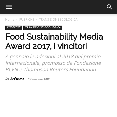
Home
RUBRICHE
TRANSIZIONE ECOLOGICA
RUBRICHE
TRANSIZIONE ECOLOGICA
Food Sustainability Media
Award 2017, i vincitori
A gennaio le adesioni al 2018 del premio
internazionale, promosso da Fondazione
BCFN e Thompson Reuters Foundation
Da
Redazione
-
5 Dicembre 2017