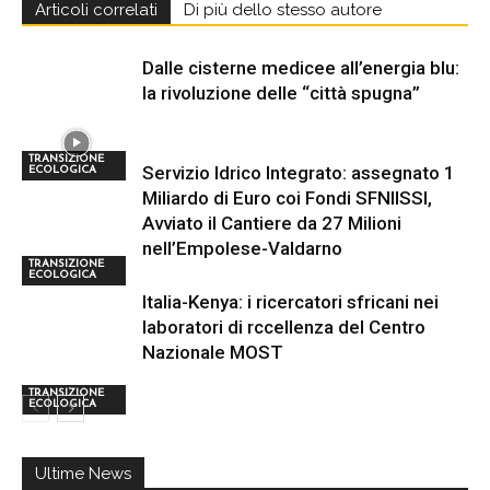
Articoli correlati
Di più dello stesso autore
Dalle cisterne medicee all’energia blu:
la rivoluzione delle “città spugna”
TRANSIZIONE
Servizio Idrico Integrato: assegnato 1
ECOLOGICA
Miliardo di Euro coi Fondi SFNIISSI,
Avviato il Cantiere da 27 Milioni
nell’Empolese-Valdarno
TRANSIZIONE
ECOLOGICA
Italia-Kenya: i ricercatori sfricani nei
laboratori di rccellenza del Centro
Nazionale MOST
TRANSIZIONE
ECOLOGICA
Ultime News