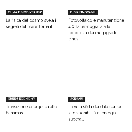
CLIMA E BIODIVERSITA'
DIGIRINNOVABILI
La fisica del cosmo svela i
Fotovoltaico e manutenzione
segreti del mare: torna il...
4.0: la termografia alla
conquista dei megagradi
cinesi
GREEN ECONOMY
SCENARI
Transizione energetica alle
La vera sfida dei data center:
Bahamas
la disponibilità di energia
supera...