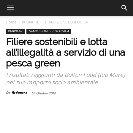
Home
RUBRICHE
TRANSIZIONE ECOLOGICA
RUBRICHE
TRANSIZIONE ECOLOGICA
Filiere sostenibili e lotta
all’illegalità a servizio di una
pesca green
I risultati raggiunti da Bolton Food (Rio Mare)
nel suo rapporto socio-ambientale
Da
Redazione
-
26 Ottobre 2018