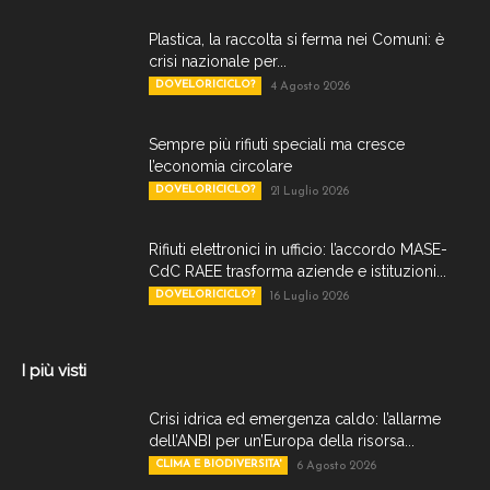
Plastica, la raccolta si ferma nei Comuni: è
crisi nazionale per...
DOVELORICICLO?
4 Agosto 2026
Sempre più rifiuti speciali ma cresce
l’economia circolare
DOVELORICICLO?
21 Luglio 2026
Rifiuti elettronici in ufficio: l’accordo MASE-
CdC RAEE trasforma aziende e istituzioni...
DOVELORICICLO?
16 Luglio 2026
I più visti
Crisi idrica ed emergenza caldo: l’allarme
dell’ANBI per un’Europa della risorsa...
CLIMA E BIODIVERSITA'
6 Agosto 2026