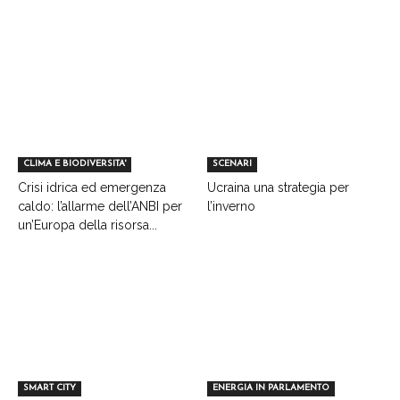
CLIMA E BIODIVERSITA'
SCENARI
Crisi idrica ed emergenza
Ucraina una strategia per
caldo: l’allarme dell’ANBI per
l’inverno
un’Europa della risorsa...
SMART CITY
ENERGIA IN PARLAMENTO