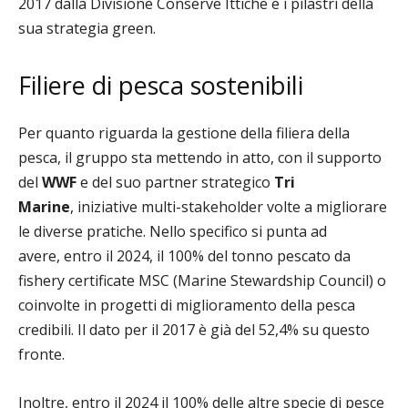
2017 dalla Divisione Conserve Ittiche e i pilastri della
sua strategia green.
Filiere di pesca sostenibili
Per quanto riguarda la gestione della filiera della
pesca, il gruppo sta mettendo in att
o, con il supporto
del
WWF
e del suo partner strategico
Tri
Marine
,
iniziative multi-stakeholder volte a migliorare
le diverse pratiche. Nello specifico si punta
ad
avere,
e
ntro il 2024, il 100% del tonno pescato da
fishery certificate MSC
(Marine Stewardship Council)
o
coinvolte in progetti di miglioramento della pesca
credibili. Il dato per il 2017 è già del 52,4% su questo
fronte.
Inoltre, e
ntro il 2024 il 100% delle altre specie di pesce