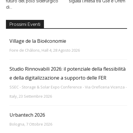
futuro del polo siderurgico
siglata l’intesa tra Gse e Ontm
di...
Prossimi Eventi
Village de la Bioéconomie
Foire de Châlons, Hall 4, 28 Agosto 2026
Studio Rinnovabili 2026: il potenziale della flessibilità
e della digitalizzazione a supporto delle FER
SSEC - Storage & Solar Expo Conference - Via Oreficeria Vicenza -
Italy, 23 Settembre 2026
Urbantech 2026
Bologna, 7 Ottobre 2026