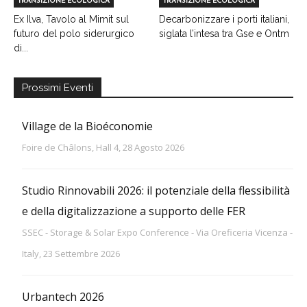
TRANSIZIONE ECOLOGICA
TRANSIZIONE ECOLOGICA
Ex Ilva, Tavolo al Mimit sul
Decarbonizzare i porti italiani,
futuro del polo siderurgico
siglata l’intesa tra Gse e Ontm
di...
Prossimi Eventi
Village de la Bioéconomie
Foire de Châlons, Hall 4, 28 Agosto 2026
Studio Rinnovabili 2026: il potenziale della flessibilità
e della digitalizzazione a supporto delle FER
SSEC - Storage & Solar Expo Conference - Via Oreficeria Vicenza -
Italy, 23 Settembre 2026
Urbantech 2026