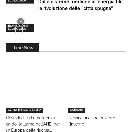
Dalle cisterne medicee all’energia blu:
ECOLOGICA
la rivoluzione delle “città spugna”
TRANSIZIONE
ECOLOGICA
Ultime News
CLIMA E BIODIVERSITA'
SCENARI
Crisi idrica ed emergenza
Ucraina una strategia per
caldo: l’allarme dell’ANBI per
l’inverno
un’Europa della risorsa...