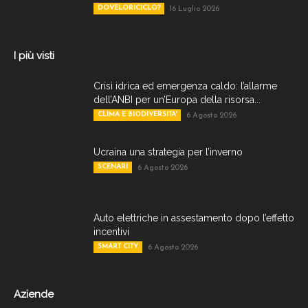
DOVELORICICLO?
16 Luglio 2026
I più visti
Crisi idrica ed emergenza caldo: l’allarme
dell’ANBI per un’Europa della risorsa...
CLIMA E BIODIVERSITA'
6 Agosto 2026
Ucraina una strategia per l’inverno
SCENARI
6 Agosto 2026
Auto elettriche in assestamento dopo l’effetto
incentivi
SMART CITY
6 Agosto 2026
Aziende