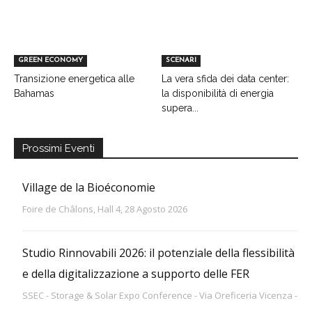
GREEN ECONOMY
SCENARI
Transizione energetica alle
La vera sfida dei data center:
Bahamas
la disponibilità di energia
supera...
Prossimi Eventi
Village de la Bioéconomie
Foire de Châlons, Hall 4, 28 Agosto 2026
Studio Rinnovabili 2026: il potenziale della flessibilità
e della digitalizzazione a supporto delle FER
SSEC - Storage & Solar Expo Conference - Via Oreficeria Vicenza -