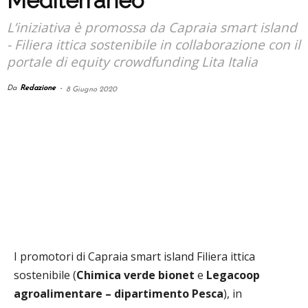
Mediterraneo”
L’iniziativa è promossa da Capraia smart island
- Filiera ittica sostenibile in collaborazione con il
portale di equity crowdfunding Lita Italia
Da
Redazione
-
8 Giugno 2020
I promotori di Capraia smart island Filiera ittica
sostenibile (
Chimica verde bionet
e
Legacoop
agroalimentare – dipartimento Pesca
), in