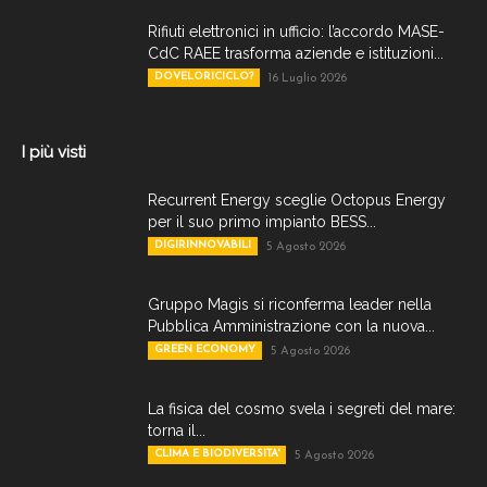
Rifiuti elettronici in ufficio: l’accordo MASE-
CdC RAEE trasforma aziende e istituzioni...
DOVELORICICLO?
16 Luglio 2026
I più visti
Recurrent Energy sceglie Octopus Energy
per il suo primo impianto BESS...
DIGIRINNOVABILI
5 Agosto 2026
Gruppo Magis si riconferma leader nella
Pubblica Amministrazione con la nuova...
GREEN ECONOMY
5 Agosto 2026
La fisica del cosmo svela i segreti del mare:
torna il...
CLIMA E BIODIVERSITA'
5 Agosto 2026