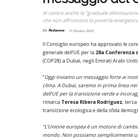
Al centro anche la "graduale eliminazione 
che non affrontano la povertà energetica 
Da
Redazione
-
17 Ottobre 2023
Il Consiglio europeo ha approvato le con
generale dell’UE per la
28a Conferenza d
(COP28) a Dubai, negli Emirati Arabi Unit
“
Oggi inviamo un messaggio forte ai nostri
clima.
A Dubai, saremo in prima linea nei
dell’UE per la transizione verde e incorag
rimarca
Teresa Ribera Rodríguez
, terz
transizione ecologica e della sfida demog
“
L’Unione europea è un motore di cambi
mondo.
Non possiamo semplicemente usar