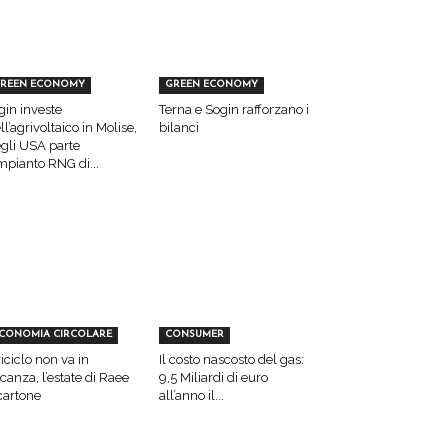
REEN ECONOMY
GREEN ECONOMY
gin investe
Terna e Sogin rafforzano i
ll’agrivoltaico in Molise,
bilanci
gli USA parte
impianto RNG di...
CONOMIA CIRCOLARE
CONSUMER
 riciclo non va in
Il costo nascosto del gas:
canza, l’estate di Raee
9,5 Miliardi di euro
cartone
all’anno il...