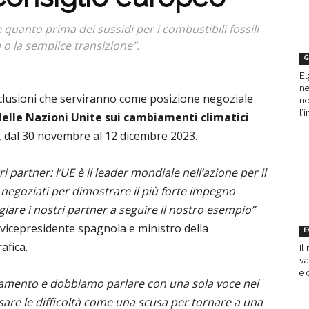
quanto prima dei sussidi per i combustibili fossili
o la semplice transizione".
G
El
ne
clusioni che serviranno come posizione negoziale
ne
l’
elle Nazioni Unite sui cambiamenti climatici
i, dal 30 novembre al 12 dicembre 2023.
 partner: l’UE è il leader mondiale nell’azione per il
 negoziati per dimostrare il più forte impegno
giare i nostri partner a seguire il nostro esempio”
a vicepresidente spagnola e ministro della
E
rafica
.
Il
va
e 
amento e dobbiamo parlare con una sola voce nel
e le difficoltà come una scusa per tornare a una