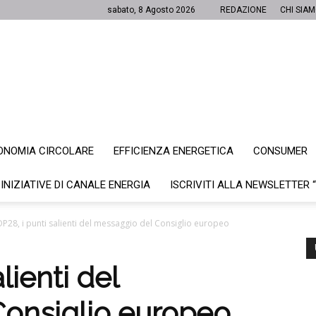
sabato, 8 Agosto 2026
REDAZIONE
CHI SIA
ONOMIA CIRCOLARE
EFFICIENZA ENERGETICA
CONSUMER
Canale
 INIZIATIVE DI CANALE ENERGIA
ISCRIVITI ALLA NEWSLETTER 
P28, i punti salienti del messaggio del Consiglio europeo
Energia
lienti del
onsiglio europeo