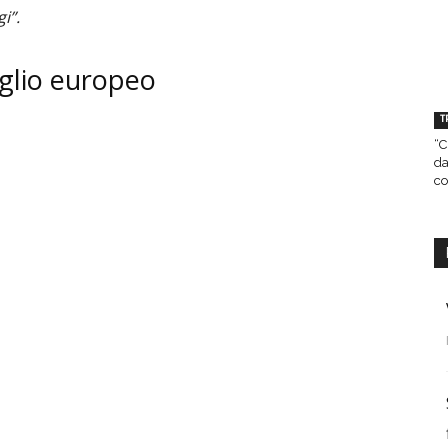
i”.
iglio europeo
T
“C
da
co