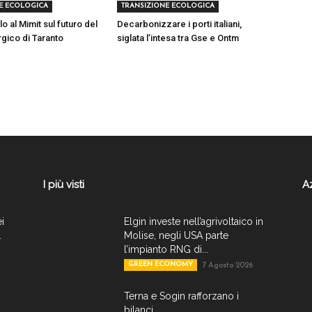
E ECOLOGICA
TRANSIZIONE ECOLOGICA
lo al Mimit sul futuro del
Decarbonizzare i porti italiani,
rgico di Taranto
siglata l’intesa tra Gse e Ontm
I più visti
A
ei
Elgin investe nell’agrivoltaico in
.
Molise, negli USA parte
l’impianto RNG di...
GREEN ECONOMY
7 Agosto 2026
Terna e Sogin rafforzano i
bilanci