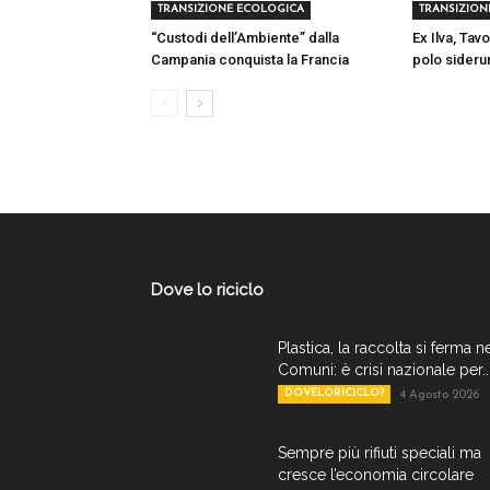
TRANSIZIONE ECOLOGICA
TRANSIZION
“Custodi dell’Ambiente” dalla
Ex Ilva, Tavo
Campania conquista la Francia
polo sideru
Dove lo riciclo
Plastica, la raccolta si ferma n
Comuni: è crisi nazionale per..
DOVELORICICLO?
4 Agosto 2026
Sempre più rifiuti speciali ma
cresce l’economia circolare