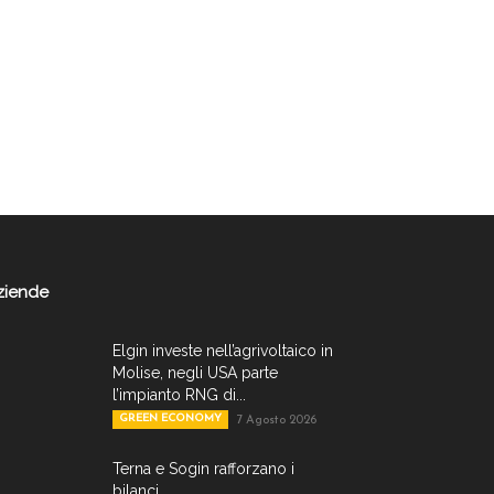
ziende
Elgin investe nell’agrivoltaico in
Molise, negli USA parte
l’impianto RNG di...
GREEN ECONOMY
7 Agosto 2026
Terna e Sogin rafforzano i
bilanci