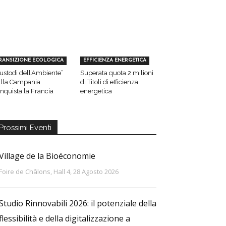
RANSIZIONE ECOLOGICA
EFFICIENZA ENERGETICA
ustodi dell’Ambiente”
Superata quota 2 milioni
lla Campania
di Titoli di efficienza
nquista la Francia
energetica
Prossimi Eventi
Village de la Bioéconomie
Foire de Châlons, Hall 4, 28 Agosto 2026
Studio Rinnovabili 2026: il potenziale della
flessibilità e della digitalizzazione a