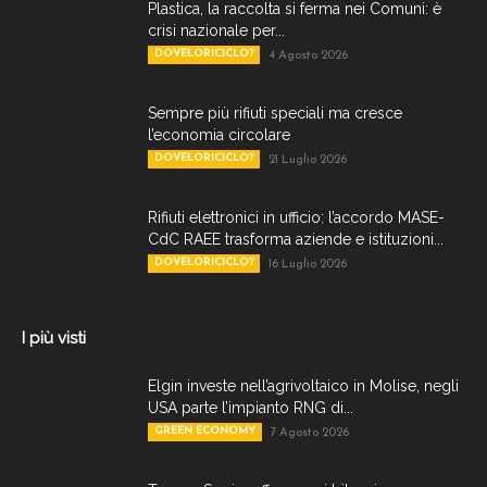
Plastica, la raccolta si ferma nei Comuni: è
crisi nazionale per...
DOVELORICICLO?
4 Agosto 2026
Sempre più rifiuti speciali ma cresce
l’economia circolare
DOVELORICICLO?
21 Luglio 2026
Rifiuti elettronici in ufficio: l’accordo MASE-
CdC RAEE trasforma aziende e istituzioni...
DOVELORICICLO?
16 Luglio 2026
I più visti
Elgin investe nell’agrivoltaico in Molise, negli
USA parte l’impianto RNG di...
GREEN ECONOMY
7 Agosto 2026