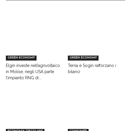
GREEN ECONOMY
GREEN ECONOMY
Elgin investe nell’agrivoltaico
Terna e Sogin rafforzano i
in Molise, negli USA parte
bilanci
l’impianto RNG di...