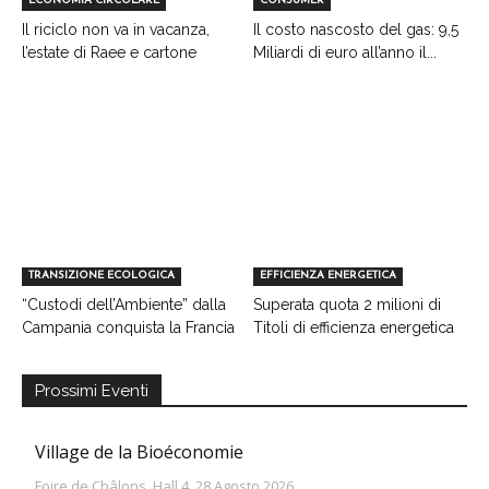
ECONOMIA CIRCOLARE
CONSUMER
Il riciclo non va in vacanza,
Il costo nascosto del gas: 9,5
l’estate di Raee e cartone
Miliardi di euro all’anno il...
TRANSIZIONE ECOLOGICA
EFFICIENZA ENERGETICA
“Custodi dell’Ambiente” dalla
Superata quota 2 milioni di
Campania conquista la Francia
Titoli di efficienza energetica
Prossimi Eventi
Village de la Bioéconomie
Foire de Châlons, Hall 4, 28 Agosto 2026