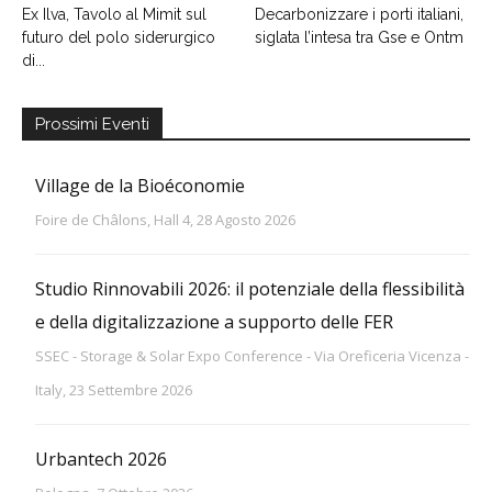
Ex Ilva, Tavolo al Mimit sul
Decarbonizzare i porti italiani,
futuro del polo siderurgico
siglata l’intesa tra Gse e Ontm
di...
Prossimi Eventi
Village de la Bioéconomie
Foire de Châlons, Hall 4, 28 Agosto 2026
Studio Rinnovabili 2026: il potenziale della flessibilità
e della digitalizzazione a supporto delle FER
SSEC - Storage & Solar Expo Conference - Via Oreficeria Vicenza -
Italy, 23 Settembre 2026
Urbantech 2026