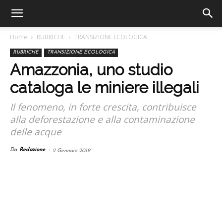
Home
RUBRICHE
TRANSIZIONE ECOLOGICA
RUBRICHE
TRANSIZIONE ECOLOGICA
Amazzonia, uno studio
cataloga le miniere illegali
Il fenomeno, in forte crescita, contribuisce
alla deforestazione e alla contaminazione
delle acque
Da
Redazione
-
2 Gennaio 2019