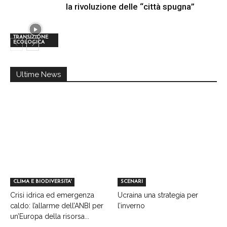
la rivoluzione delle “città spugna”
TRANSIZIONE
ECOLOGICA
Ultime News
CLIMA E BIODIVERSITA'
SCENARI
Crisi idrica ed emergenza
Ucraina una strategia per
caldo: l’allarme dell’ANBI per
l’inverno
un’Europa della risorsa...