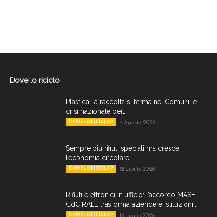
Dove lo riciclo
Plastica, la raccolta si ferma nei Comuni: è
crisi nazionale per...
DOVELORICICLO?
4 Agosto 2026
Sempre più rifiuti speciali ma cresce
l’economia circolare
DOVELORICICLO?
21 Luglio 2026
Rifiuti elettronici in ufficio: l’accordo MASE-
CdC RAEE trasforma aziende e istituzioni...
DOVELORICICLO?
16 Luglio 2026