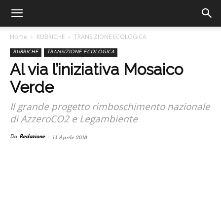
Home
RUBRICHE
TRANSIZIONE ECOLOGICA
RUBRICHE
TRANSIZIONE ECOLOGICA
Al via l’iniziativa Mosaico
Verde
Il grande progetto rimboschimento nazionale
di AzzeroCO2 e Legambiente
Da
Redazione
-
13 Aprile 2018