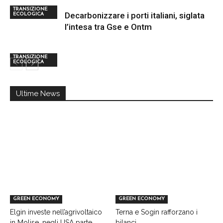
TRANSIZIONE
Decarbonizzare i porti italiani, siglata
ECOLOGICA
l’intesa tra Gse e Ontm
TRANSIZIONE
ECOLOGICA
Ultime News
GREEN ECONOMY
GREEN ECONOMY
Elgin investe nell’agrivoltaico
Terna e Sogin rafforzano i
in Molise, negli USA parte
bilanci