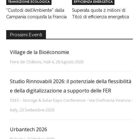
TRANSIZIONE ECOLOGICA
EFFICIENZA ENERGETICA
“Custodi dell’Ambiente” dalla
Superata quota 2 milioni di
Campania conquista la Francia
Titoli di efficienza energetica
Prossimi Eventi
Village de la Bioéconomie
Foire de Châlons, Hall 4, 28 Agosto 2026
Studio Rinnovabili 2026: il potenziale della flessibilità
e della digitalizzazione a supporto delle FER
SSEC - Storage & Solar Expo Conference - Via Oreficeria Vicenza -
Italy, 23 Settembre 2026
Urbantech 2026
Bologna, 7 Ottobre 2026