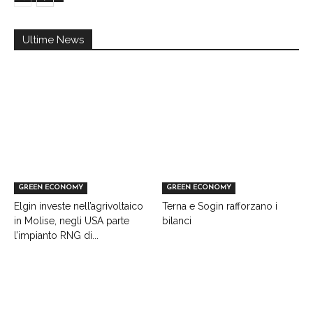
Ultime News
GREEN ECONOMY
GREEN ECONOMY
Elgin investe nell’agrivoltaico
Terna e Sogin rafforzano i
in Molise, negli USA parte
bilanci
l’impianto RNG di...