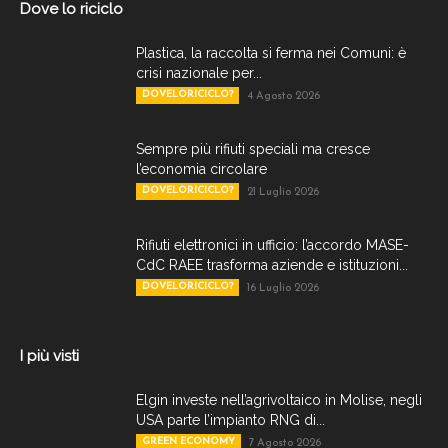
Dove lo riciclo
Plastica, la raccolta si ferma nei Comuni: è
crisi nazionale per...
DOVELORICICLO?
4 Agosto 2026
Sempre più rifiuti speciali ma cresce
l’economia circolare
DOVELORICICLO?
21 Luglio 2026
Rifiuti elettronici in ufficio: l’accordo MASE-
CdC RAEE trasforma aziende e istituzioni...
DOVELORICICLO?
16 Luglio 2026
I più visti
Elgin investe nell’agrivoltaico in Molise, negli
USA parte l’impianto RNG di...
GREEN ECONOMY
7 Agosto 2026