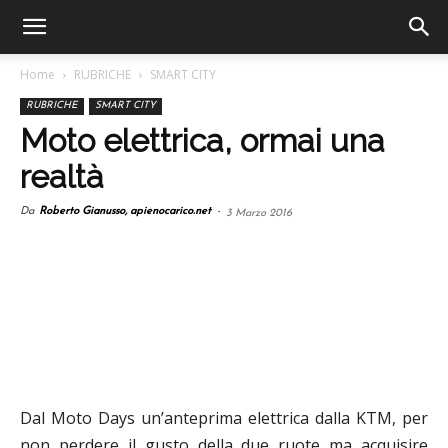
Home
RUBRICHE
SMART CITY
RUBRICHE
SMART CITY
Moto elettrica, ormai una
realtà
Da
Roberto Gianusso, apienocarico.net
-
3 Marzo 2016
Dal Moto Days un’anteprima elettrica dalla KTM, per
non perdere il gusto della due ruote ma acquisire