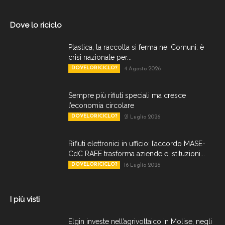
Dove lo riciclo
Plastica, la raccolta si ferma nei Comuni: è
crisi nazionale per...
DOVELORICICLO?
4 Agosto 2026
Sempre più rifiuti speciali ma cresce
l’economia circolare
DOVELORICICLO?
21 Luglio 2026
Rifiuti elettronici in ufficio: l’accordo MASE-
CdC RAEE trasforma aziende e istituzioni...
DOVELORICICLO?
16 Luglio 2026
I più visti
Elgin investe nell’agrivoltaico in Molise, negli