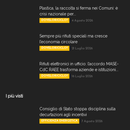
Plastica, la raccolta si ferma nei Comuni: è
crisi nazionale per...
DOVELORICICLO?
4 Agosto 2026
Sempre più rifiuti speciali ma cresce
l’economia circolare
DOVELORICICLO?
21 Luglio 2026
Rifiuti elettronici in ufficio: l’accordo MASE-
CdC RAEE trasforma aziende e istituzioni...
DOVELORICICLO?
16 Luglio 2026
I più visti
Consiglio di Stato stoppa disciplina sulla
decurtazioni agli incentivi
EFFICIENZA ENERGETICA
7 Agosto 2026