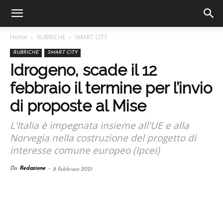
Home
RUBRICHE
SMART CITY
RUBRICHE
SMART CITY
Idrogeno, scade il 12
febbraio il termine per l’invio
di proposte al Mise
L'Italia è impegnata insieme all'UE e alla
Norvegia nella costruzione del progetto di
interesse comune europeo (Ipcei)
Da
Redazione
-
8 Febbraio 2021