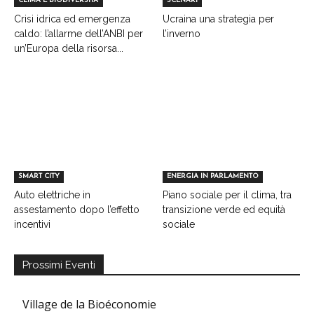
CLIMA E BIODIVERSITA'
SCENARI
Crisi idrica ed emergenza
Ucraina una strategia per
caldo: l’allarme dell’ANBI per
l’inverno
un’Europa della risorsa...
SMART CITY
ENERGIA IN PARLAMENTO
Auto elettriche in
Piano sociale per il clima, tra
assestamento dopo l’effetto
transizione verde ed equità
incentivi
sociale
Prossimi Eventi
Village de la Bioéconomie