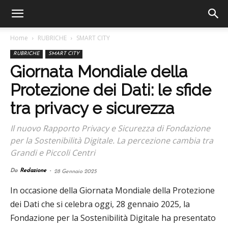
Home
RUBRICHE
SMART CITY
RUBRICHE
SMART CITY
Giornata Mondiale della
Protezione dei Dati: le sfide
tra privacy e sicurezza
Il nuovo Rapporto Privacy e Sicurezza di Fondazione
per la Sostenibilità Digitale. La percezione cambia tra
Grandi e Piccoli Centri
Da
Redazione
-
28 Gennaio 2025
In occasione della Giornata Mondiale della Protezione
dei Dati che si celebra oggi, 28 gennaio 2025, la
Fondazione per la Sostenibilità Digitale ha presentato