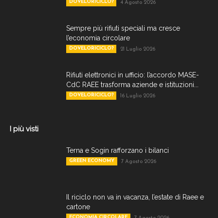
DOVELORICICLO?
4 Agosto 2026
Sempre più rifiuti speciali ma cresce
l’economia circolare
DOVELORICICLO?
21 Luglio 2026
Rifiuti elettronici in ufficio: l’accordo MASE-
CdC RAEE trasforma aziende e istituzioni...
DOVELORICICLO?
16 Luglio 2026
I più visti
Terna e Sogin rafforzano i bilanci
GREEN ECONOMY
7 Agosto 2026
Il riciclo non va in vacanza, l’estate di Raee e
cartone
ECONOMIA CIRCOLARE