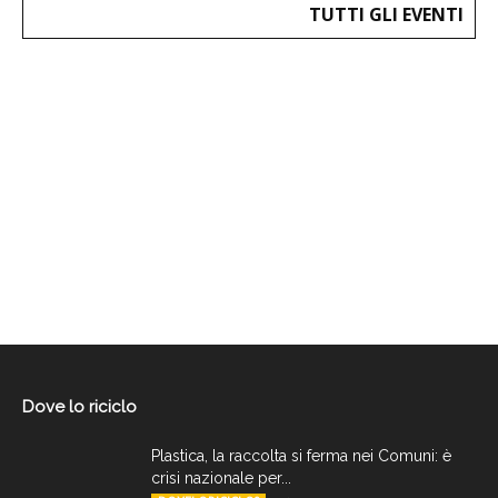
TUTTI GLI EVENTI
Dove lo riciclo
Plastica, la raccolta si ferma nei Comuni: è
crisi nazionale per...