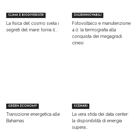
CLIMA E BIODIVERSITA'
DIGIRINNOVABILI
La fisica del cosmo svela i
Fotovoltaico e manutenzione
segreti del mare: torna il...
4.0: la termografia alla
conquista dei megagradi
cinesi
GREEN ECONOMY
SCENARI
Transizione energetica alle
La vera sfida dei data center:
Bahamas
la disponibilità di energia
supera...