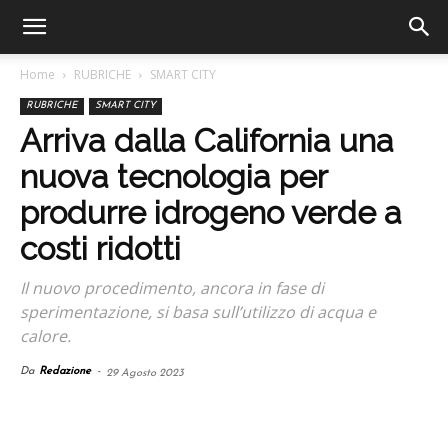
Home
RUBRICHE
SMART CITY
RUBRICHE
SMART CITY
Arriva dalla California una
nuova tecnologia per
produrre idrogeno verde a
costi ridotti
Il nuovo procedimento, ancora in fase di
sperimentazione, si basa sull’utilizzo di acqua e
calore.
Da
Redazione
-
29 Agosto 2023