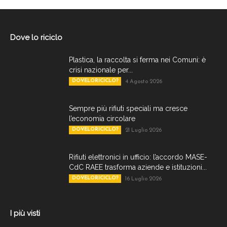
Dove lo riciclo
Plastica, la raccolta si ferma nei Comuni: è
crisi nazionale per...
DOVELORICICLO?
4 Agosto 2026
Sempre più rifiuti speciali ma cresce
l’economia circolare
DOVELORICICLO?
21 Luglio 2026
Rifiuti elettronici in ufficio: l’accordo MASE-
CdC RAEE trasforma aziende e istituzioni...
DOVELORICICLO?
16 Luglio 2026
I più visti