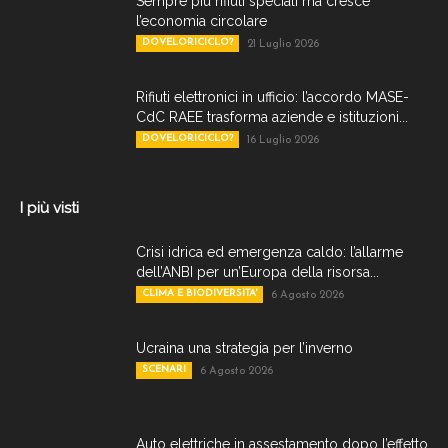
Sempre più rifiuti speciali ma cresce
l’economia circolare
DOVELORICICLO?
21 Luglio 2026
Rifiuti elettronici in ufficio: l’accordo MASE-
CdC RAEE trasforma aziende e istituzioni...
DOVELORICICLO?
16 Luglio 2026
I più visti
Crisi idrica ed emergenza caldo: l’allarme
dell’ANBI per un’Europa della risorsa...
CLIMA E BIODIVERSITA'
6 Agosto 2026
Ucraina una strategia per l’inverno
SCENARI
6 Agosto 2026
Auto elettriche in assestamento dopo l’effetto