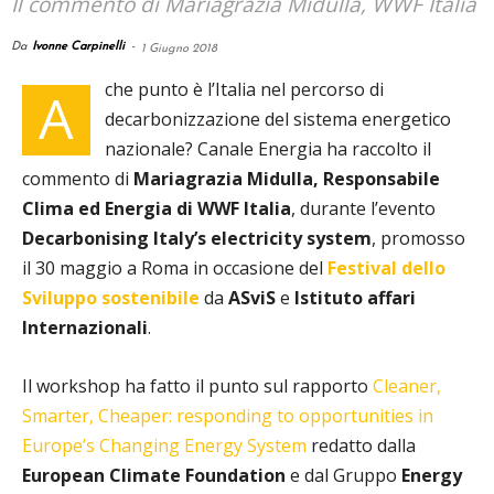
Il commento di Mariagrazia Midulla, WWF Italia
Da
Ivonne Carpinelli
-
1 Giugno 2018
che punto è l’Italia nel percorso di
A
decarbonizzazione del sistema energetico
nazionale? Canale Energia ha raccolto il
commento di
Mariagrazia Midulla,
Responsabile
Clima ed Energia
di WWF Italia
, durante l’evento
Decarbonising Italy’s electricity system
, promosso
il 30 maggio a Roma in occasione del
Festival dello
Sviluppo sostenibile
da
ASviS
e
Istituto affari
Internazionali
.
Il workshop ha fatto il punto sul rapporto
Cleaner,
Smarter, Cheaper: responding to opportunities in
Europe’s Changing Energy System
redatto dalla
European Climate Foundation
e dal Gruppo
Energy