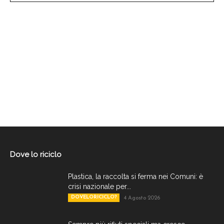
Dove lo riciclo
Plastica, la raccolta si ferma nei Comuni: è
crisi nazionale per...
DOVELORICICLO?
4 Agosto 2026