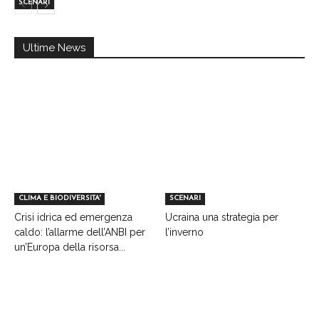
SCENARI
Ultime News
CLIMA E BIODIVERSITA'
SCENARI
Crisi idrica ed emergenza
Ucraina una strategia per
caldo: l’allarme dell’ANBI per
l’inverno
un’Europa della risorsa...