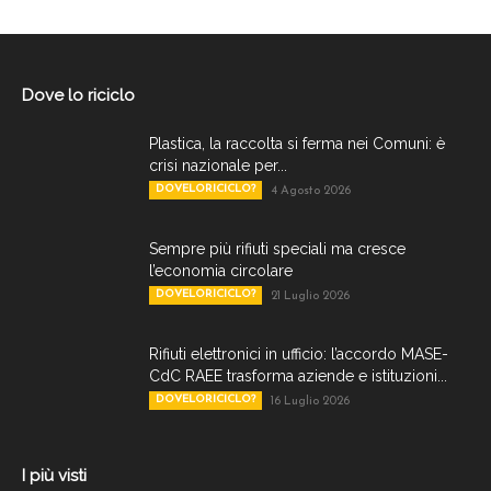
Dove lo riciclo
Plastica, la raccolta si ferma nei Comuni: è
crisi nazionale per...
DOVELORICICLO?
4 Agosto 2026
Sempre più rifiuti speciali ma cresce
l’economia circolare
DOVELORICICLO?
21 Luglio 2026
Rifiuti elettronici in ufficio: l’accordo MASE-
CdC RAEE trasforma aziende e istituzioni...
DOVELORICICLO?
16 Luglio 2026
I più visti