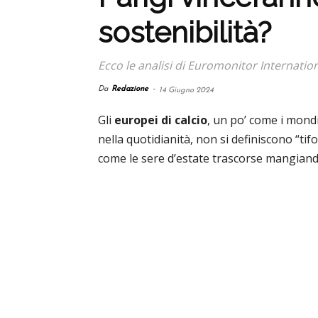
sostenibilità?
Ecco le analisi di Euromonitor Internatio
Da
Redazione
-
14 Giugno 2024
Gli
europei di calcio
, un po’ come i mond
nella quotidianità, non si definiscono “tifos
come le sere d’estate trascorse mangiando 