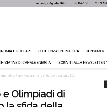
venerdì, 7 Agosto 2026
REDAZIONE
CHI SIA
ONOMIA CIRCOLARE
EFFICIENZA ENERGETICA
CONSUMER
Canale
 INIZIATIVE DI CANALE ENERGIA
ISCRIVITI ALLA NEWSLETTER 
limpiadi di Parigi vinceranno la sfida della sostenibilità?
Energia
 e Olimpiadi di
 la sfida della