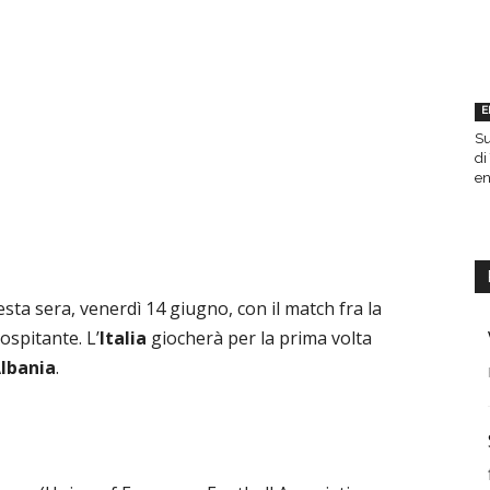
E
Su
di
en
sta sera, venerdì 14 giugno, con il match fra la
ospitante. L’
Italia
giocherà per la prima volta
lbania
.