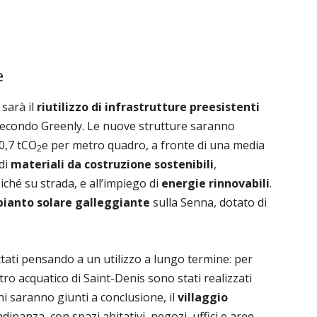
e
 sarà il
riutilizzo di infrastrutture preesistenti
 secondo Greenly. Le nuove strutture saranno
0,7 tCO
e per metro quadro, a fronte di una media
2
 di
materiali
da
costruzione
sostenibili
,
ché su strada, e all’impiego di
energie
rinnovabili
.
ianto solare galleggiante
sulla Senna, dotato di
tati pensando a un utilizzo a lungo termine: per
tro acquatico di Saint-Denis sono stati realizzati
chi saranno giunti a conclusione, il
villaggio
dinanza, con spazi abitativi, negozi, uffici e aree