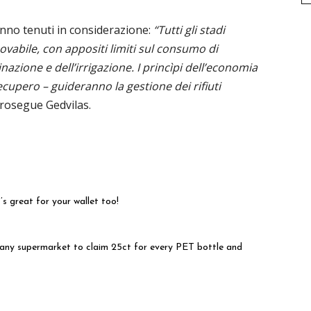
anno tenuti in considerazione:
“Tutti gli stadi
ovabile, con appositi limiti sul consumo di
minazione e dell’irrigazione. I princìpi dell’economia
 recupero – guideranno la gestione dei rifiuti
prosegue Gedvilas.
’s great for your wallet too!
o any supermarket to claim 25ct for every PET bottle and