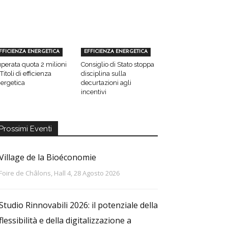
FFICIENZA ENERGETICA
EFFICIENZA ENERGETICA
perata quota 2 milioni
Consiglio di Stato stoppa
 Titoli di efficienza
disciplina sulla
ergetica
decurtazioni agli
incentivi
Prossimi Eventi
Village de la Bioéconomie
Foire de Châlons, Hall 4, 28 Agosto 2026
Studio Rinnovabili 2026: il potenziale della
flessibilità e della digitalizzazione a