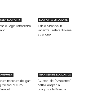
REEN ECONOMY
ECONOMIA CIRCOLARE
rna e Sogin rafforzano i
Il riciclo non va in
lanci
vacanza, l’estate di Raee
e cartone
ONSUMER
TRANSIZIONE ECOLOGICA
 costo nascosto del gas:
“Custodi dell’Ambiente”
5 Miliardi di euro
dalla Campania
’anno il...
conquista la Francia