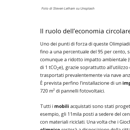
Foto di Steven Lelham su Unsplash
Il ruolo dell’economia circolar
Uno dei punti di forza di queste Olimpiadi
fino a una percentuale del 95 per cento,
comunque a ridotto impatto ambientale (
di 1 tCO
e), grazie soprattutto all’utilizzo
2
trasportati prevalentemente via nave anzi
È prevista perfino l’installazione di un
imp
720 m² di pannelli fotovoltaici.
Tutti i
mobili
acquistati sono stati proget
esempio, gli 11mila posti a sedere del cen
con materiali riciclati. Una volta che i Gio
olimpico
resterà a disposizione della citta