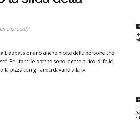
G
nal e Greenly
Te
bi
iali, appassionano anche molte delle persone che,
e”. Per tanti le partite sono legate a ricordi felici,
la pizza con gli amici davanti alla tv.
C
Il
9,
all