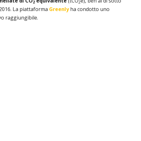
nnellate di CO
equivalente
(tCO
e), ben al di sotto
2
2
 2016. La piattaforma
Greenly
ha condotto uno
ivo raggiungibile.