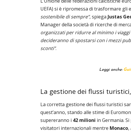
L’Unione delle federazioni calcistiche eu
UEFA) si è ripromessa di trasformare gli e
sostenibile di sempre”
, spiega
Justas
Ged
Manager della società di ricerche di mer
organizzati per ridurre al minimo i viaggi 
decideranno di spostarsi con i mezzi pubb
sconti”
.
Leggi anche:
Guid
La gestione dei flussi turistici,
La corretta gestione dei flussi turistici s
quest’anno, stando alle stime di Euromon
supereranno i
42 milioni
in Germania. Si
visitatori internazionali mentre
Monaco
,