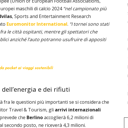
ropee (Union of European Football Associations,
uropei maschili di calcio 2024
“nel campionato più
vilas
, Sports and Entertainment Research
cato
Euromonitor International
.
“I tornei sono stati
fra le città ospitanti, mentre gli spettatori che
lici anziché l’auto potranno usufruire di appositi
a pocket ai viaggi sostenibili
 dell’energia e dei rifiuti
arà fra le questioni più importanti se si considera che
itor Travel & Tourism, gli
arrivi
internazionali
 prevede che
Berlino
accoglierà 6,2 milioni di
 al secondo posto, ne riceverà 4,3 milioni.