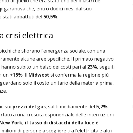
to di quello che era stato uno dei pilastri del
p
garantiva che, entro dodici mesi dal suo
 stati abbattuti del
50,5%
.
a crisi elettrica
picchi che sfiorano l’emergenza sociale, con una
ramente alcune aree specifiche. Il primato negativo
i hanno subito un balzo dei costi pari al
23%
, seguiti
on un
+15%
. Il
Midwest
si conferma la regione più
riguardano solo il costo unitario della materia prima,
nze.
ne sui
prezzi del gas
, saliti mediamente del
5,2%
,
tato a una crescita esponenziale delle interruzioni
New York, il tasso di distacchi della luce è
milioni di persone a scegliere tra l’elettricità e altri