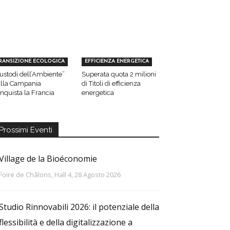
RANSIZIONE ECOLOGICA
EFFICIENZA ENERGETICA
ustodi dell’Ambiente”
Superata quota 2 milioni
lla Campania
di Titoli di efficienza
nquista la Francia
energetica
Prossimi Eventi
Village de la Bioéconomie
Foire de Châlons, Hall 4, 28 Agosto 2026
Studio Rinnovabili 2026: il potenziale della
flessibilità e della digitalizzazione a