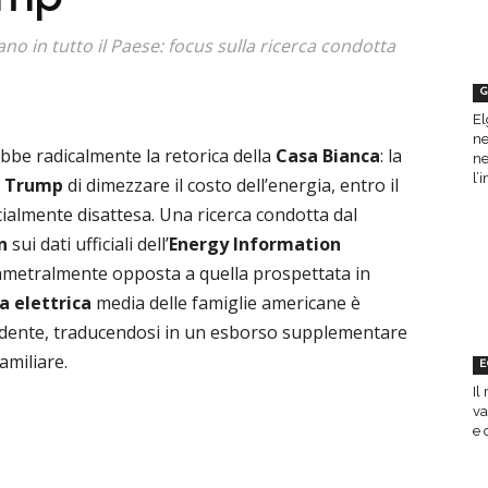
no in tutto il Paese: focus sulla ricerca condotta
G
El
ne
bbe radicalmente la retorica della
Casa Bianca
: la
ne
l’
d Trump
di dimezzare il costo dell’energia, entro il
ialmente disattesa. Una ricerca condotta dal
n
sui dati ufficiali dell’
Energy Information
diametralmente opposta a quella prospettata in
a elettrica
media delle famiglie americane è
edente, traducendosi in un esborso supplementare
amiliare.
E
Il
va
e 