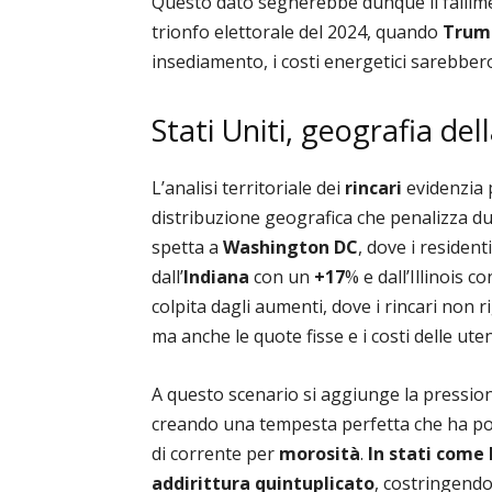
Questo dato segnerebbe dunque il fallimen
trionfo elettorale del 2024, quando
Trum
insediamento, i costi energetici sarebbero
Stati Uniti, geografia dell
L’analisi territoriale dei
rincari
evidenzia 
distribuzione geografica che penalizza du
spetta a
Washington DC
, dove i resident
dall’
Indiana
con un
+17
% e dall’Illinois c
colpita dagli aumenti, dove i rincari non 
ma anche le quote fisse e i costi delle ute
A questo scenario si aggiunge la pressio
creando una tempesta perfetta che ha por
di corrente per
morosità
.
In stati come 
addirittura quintuplicato
, costringendo 