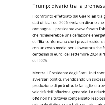
Trump: divario tra la promessa
Il confronto effettuato dal
Guardian
tra 
dati ufficiali del 2026 rivela un divario c
campagna, il presidente aveva fissato l’ob
che richiederebbe una deflazione energetic
dell’
Eia
confermano che i prezzi residenzia
con un costo medio per kilowattora che è 
centesimi di euro) del settembre 2024 ai
del 2025.
Mentre il Presidente degli Stati Uniti cont
avversari politici, rivendicando un succe
produzione di
petrolio
, le famiglie si tr
velocità dell’inflazione generale. La riduz
6%
) non ha tuttavia compensato l’esplos
originale di dimezzare tutto un miraggio s