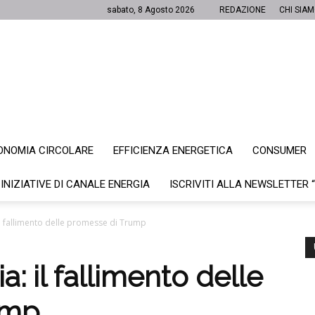
sabato, 8 Agosto 2026
REDAZIONE
CHI SIA
ONOMIA CIRCOLARE
EFFICIENZA ENERGETICA
CONSUMER
Canale
 INIZIATIVE DI CANALE ENERGIA
ISCRIVITI ALLA NEWSLETTER 
il fallimento delle promesse di Trump
Energia
a: il fallimento delle
ump