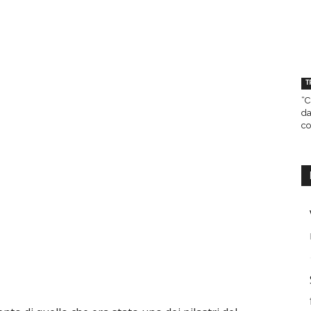
T
“C
da
co