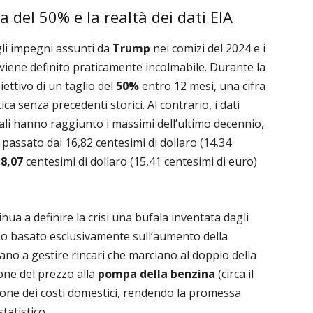
 del 50% e la realtà dei dati EIA
gli impegni assunti da
Trump
nei comizi del 2024 e i
he viene definito praticamente incolmabile. Durante la
iettivo di un taglio del
50%
entro 12 mesi, una cifra
a senza precedenti storici. Al contrario, i dati
li hanno raggiunto i massimi dell’ultimo decennio,
passato dai 16,82 centesimi di dollaro (14,34
18,07
centesimi di dollaro (15,41 centesimi di euro)
inua a definire la crisi una bufala inventata dagli
sso basato esclusivamente sull’aumento della
ovano a gestire rincari che marciano al doppio della
ione del prezzo alla
pompa della benzina
(circa il
ione dei costi domestici, rendendo la promessa
tatistico.