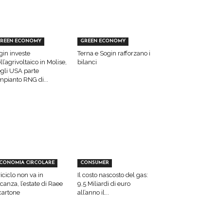
REEN ECONOMY
GREEN ECONOMY
gin investe
Terna e Sogin rafforzano i
ll’agrivoltaico in Molise,
bilanci
gli USA parte
impianto RNG di...
CONOMIA CIRCOLARE
CONSUMER
 riciclo non va in
Il costo nascosto del gas:
canza, l’estate di Raee
9,5 Miliardi di euro
cartone
all’anno il...