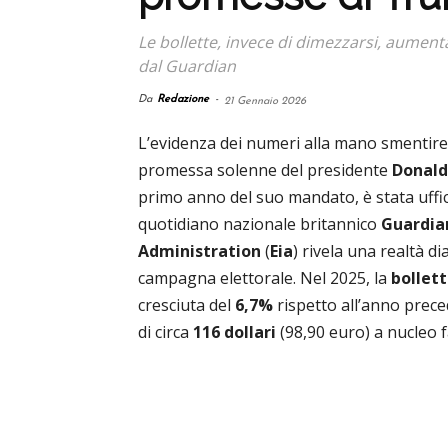
Le bollette, invece di dimezzarsi, aumenta
dal Guardian
Da
Redazione
-
21 Gennaio 2026
L’evidenza dei numeri alla mano smentire
promessa solenne del presidente
Donal
primo anno del suo mandato, è stata uffic
quotidiano nazionale britannico
Guardia
Administration
(
Eia
) rivela una realtà 
campagna elettorale. Nel 2025, la
bollett
cresciuta del
6,7%
rispetto all’anno prec
di circa
116 dollari
(98,90 euro) a nucleo f