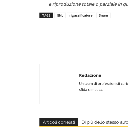
e riproduzione totale o parziale in qu
TAGS
GNL
rigassificatore
Snam
Redazione
Un team di professionisti curi
sfida climatica.
Articoli correlati
Di più dello stesso aut