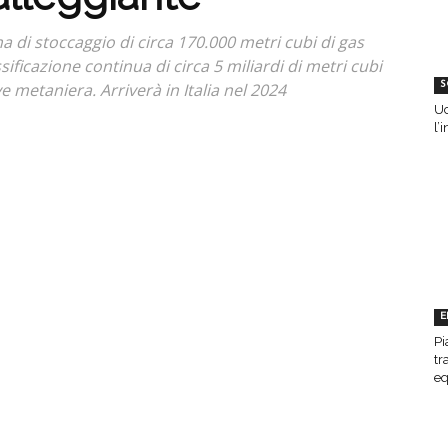
di stoccaggio di circa 170.000 metri cubi di gas
ificazione continua di circa 5 miliardi di metri cubi
metaniera. Arriverà in Italia nel 2024
S
Uc
l’
E
Pi
tr
eq