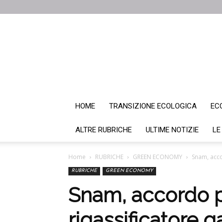
HOME
TRANSIZIONE ECOLOGICA
EC
ALTRE RUBRICHE
ULTIME NOTIZIE
LE
Home
RUBRICHE
GREEN ECONOMY
Snam, acco
RUBRICHE
GREEN ECONOMY
Snam, accordo p
rigassificatore 