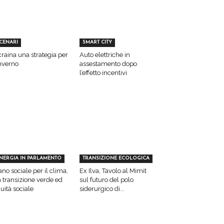
CENARI
SMART CITY
raina una strategia per
Auto elettriche in
inverno
assestamento dopo
l’effetto incentivi
NERGIA IN PARLAMENTO
TRANSIZIONE ECOLOGICA
ano sociale per il clima,
Ex Ilva, Tavolo al Mimit
a transizione verde ed
sul futuro del polo
uità sociale
siderurgico di...