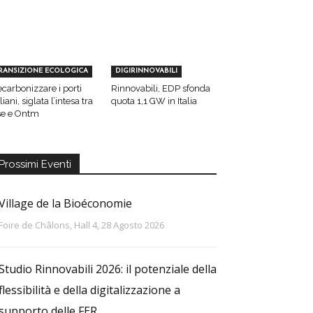
RANSIZIONE ECOLOGICA
DIGIRINNOVABILI
carbonizzare i porti
Rinnovabili, EDP sfonda
aliani, siglata l’intesa tra
quota 1,1 GW in Italia
e e Ontm
Prossimi Eventi
Village de la Bioéconomie
Foire de Châlons, Hall 4, 28 Agosto 2026
Studio Rinnovabili 2026: il potenziale della
flessibilità e della digitalizzazione a
supporto delle FER