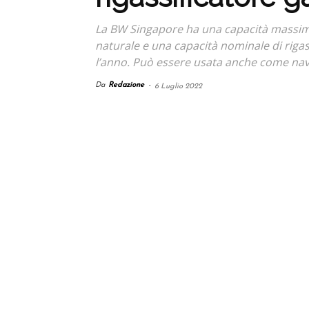
La BW Singapore ha una capacità massima 
naturale e una capacità nominale di rigass
l’anno. Può essere usata anche come nave 
Da
Redazione
-
6 Luglio 2022