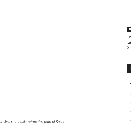
T
De
it
Gs
o Venier, amministratore delegato di Snam