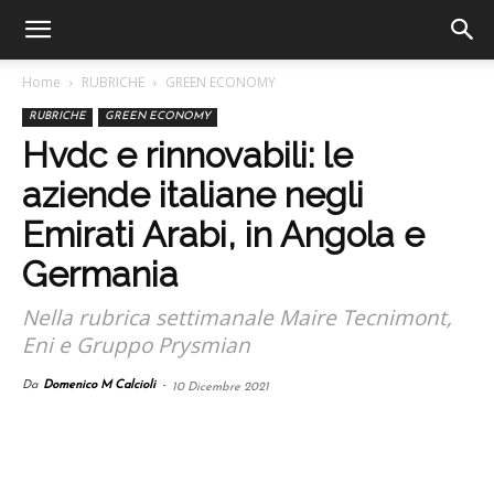
Home
RUBRICHE
GREEN ECONOMY
RUBRICHE
GREEN ECONOMY
Hvdc e rinnovabili: le
aziende italiane negli
Emirati Arabi, in Angola e
Germania
Nella rubrica settimanale Maire Tecnimont,
Eni e Gruppo Prysmian
Da
Domenico M Calcioli
-
10 Dicembre 2021