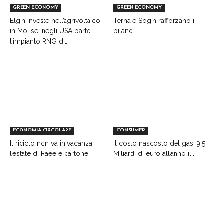
GREEN ECONOMY
GREEN ECONOMY
Elgin investe nell’agrivoltaico
Terna e Sogin rafforzano i
in Molise, negli USA parte
bilanci
l’impianto RNG di...
ECONOMIA CIRCOLARE
CONSUMER
Il riciclo non va in vacanza,
Il costo nascosto del gas: 9,5
l’estate di Raee e cartone
Miliardi di euro all’anno il...