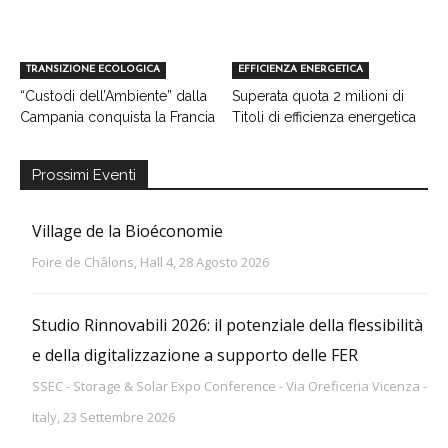
TRANSIZIONE ECOLOGICA
EFFICIENZA ENERGETICA
“Custodi dell’Ambiente” dalla
Superata quota 2 milioni di
Campania conquista la Francia
Titoli di efficienza energetica
Prossimi Eventi
Village de la Bioéconomie
Foire de Châlons, Hall 4, 28 Agosto 2026
Studio Rinnovabili 2026: il potenziale della flessibilità
e della digitalizzazione a supporto delle FER
SSEC - Storage & Solar Expo Conference - Via Oreficeria Vicenza -
Italy, 23 Settembre 2026