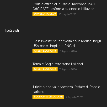
Rifiuti elettronici in ufficio: l’accordo MASE-
CdC RAEE trasforma aziende e istituzioni...
DOVELORICICLO?
16 Luglio 2026
I più visti
Elgin investe nell’agrivoltaico in Molise, negli
USA parte l’impianto RNG di...
GREEN ECONOMY
7 Agosto 2026
Terna e Sogin rafforzano i bilanci
GREEN ECONOMY
7 Agosto 2026
Il riciclo non va in vacanza, l’estate di Raee e
cartone
ECONOMIA CIRCOLARE
7 Agosto 2026