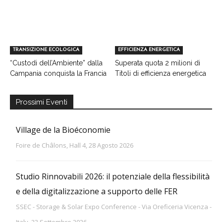
TRANSIZIONE ECOLOGICA
EFFICIENZA ENERGETICA
“Custodi dell’Ambiente” dalla
Superata quota 2 milioni di
Campania conquista la Francia
Titoli di efficienza energetica
Prossimi Eventi
Village de la Bioéconomie
Foire de Châlons, Hall 4, 28 Agosto 2026
Studio Rinnovabili 2026: il potenziale della flessibilità
e della digitalizzazione a supporto delle FER
SSEC - Storage & Solar Expo Conference - Via Oreficeria Vicenza -
Italy, 23 Settembre 2026