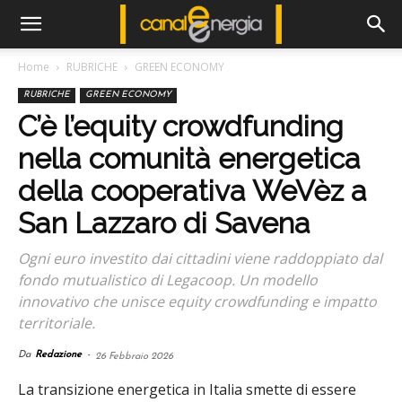
Home
RUBRICHE
GREEN ECONOMY
RUBRICHE
GREEN ECONOMY
C’è l’equity crowdfunding
nella comunità energetica
della cooperativa WeVèz a
San Lazzaro di Savena
Ogni euro investito dai cittadini viene raddoppiato dal
fondo mutualistico di Legacoop. Un modello
innovativo che unisce equity crowdfunding e impatto
territoriale.
Da
Redazione
-
26 Febbraio 2026
La transizione energetica in Italia smette di essere