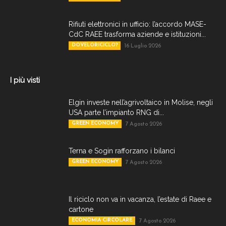
Rifiuti elettronici in ufficio: l’accordo MASE-
CdC RAEE trasforma aziende e istituzioni...
DOVELORICICLO?
16 Luglio 2026
I più visti
Elgin investe nell’agrivoltaico in Molise, negli
USA parte l’impianto RNG di...
GREEN ECONOMY
7 Agosto 2026
Terna e Sogin rafforzano i bilanci
GREEN ECONOMY
7 Agosto 2026
Il riciclo non va in vacanza, l’estate di Raee e
cartone
ECONOMIA CIRCOLARE
7 Agosto 2026