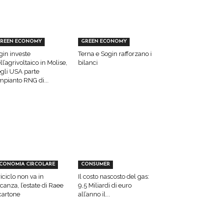
REEN ECONOMY
GREEN ECONOMY
gin investe
Terna e Sogin rafforzano i
ll’agrivoltaico in Molise,
bilanci
gli USA parte
impianto RNG di...
CONOMIA CIRCOLARE
CONSUMER
 riciclo non va in
Il costo nascosto del gas:
canza, l’estate di Raee
9,5 Miliardi di euro
cartone
all’anno il...