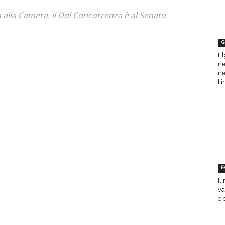
n alla Camera. Il Ddl Concorrenza è al Senato
G
El
ne
ne
l’
E
Il
va
e 