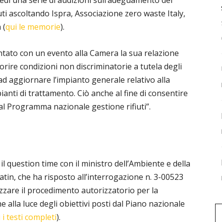
ì una serie di audizioni sull’adeguamento del
ti ascoltando Ispra, Associazione zero waste Italy,
 (
qui le memorie
).
ntato con un evento alla Camera la sua relazione
orire condizioni non discriminatorie a tutela degli
 ad aggiornare l’impianto generale relativo alla
pianti di trattamento. Ciò anche al fine di consentire
dal Programma nazionale gestione rifiuti”.
il question time con il ministro dell’Ambiente e della
atin, che ha risposto all’interrogazione n. 3-00523
izzare il procedimento autorizzatorio per la
e alla luce degli obiettivi posti dal Piano nazionale
i i testi completi
).