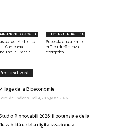
RANSIZIONE ECOLOGICA
EFFICIENZA ENERGETICA
ustodi dell’Ambiente”
Superata quota 2 milioni
lla Campania
di Titoli di efficienza
nquista la Francia
energetica
Prossimi Eventi
Village de la Bioéconomie
Foire de Châlons, Hall 4, 28 Agosto 2026
Studio Rinnovabili 2026: il potenziale della
flessibilità e della digitalizzazione a