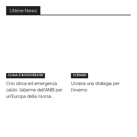
Ultime News
CLIMA E BIODIVERSITA'
SCENARI
Crisi idrica ed emergenza
Ucraina una strategia per
caldo: l’allarme dell’ANBI per
l’inverno
un’Europa della risorsa...