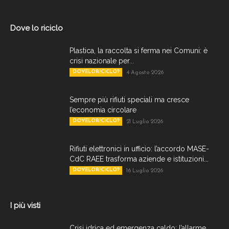
Dove lo riciclo
Plastica, la raccolta si ferma nei Comuni: è
crisi nazionale per...
DOVELORICICLO?
4 Agosto 2026
Sempre più rifiuti speciali ma cresce
l’economia circolare
DOVELORICICLO?
21 Luglio 2026
Rifiuti elettronici in ufficio: l’accordo MASE-
CdC RAEE trasforma aziende e istituzioni...
DOVELORICICLO?
16 Luglio 2026
I più visti
Crisi idrica ed emergenza caldo: l’allarme