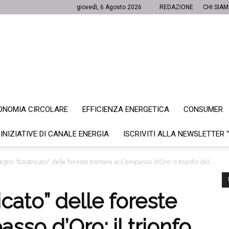
giovedì, 6 Agosto 2026
REDAZIONE
CHI SIA
ONOMIA CIRCOLARE
EFFICIENZA ENERGETICA
CONSUMER
Canale
 INIZIATIVE DI CANALE ENERGIA
ISCRIVITI ALLA NEWSLETTER 
legno “bostricato” delle foreste trentine al Compasso d’Oro: il trionfo del...
Energia
cato” delle foreste
sso d’Oro: il trionfo