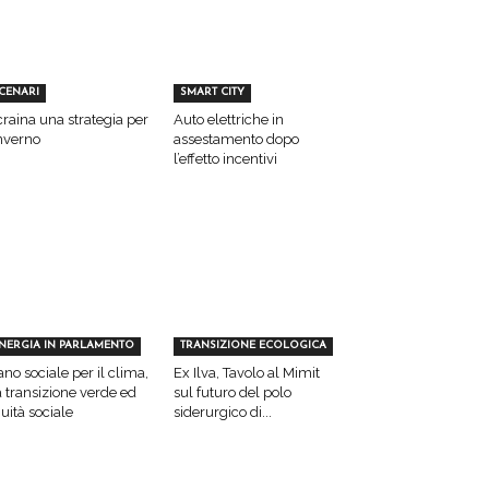
CENARI
SMART CITY
raina una strategia per
Auto elettriche in
inverno
assestamento dopo
l’effetto incentivi
NERGIA IN PARLAMENTO
TRANSIZIONE ECOLOGICA
ano sociale per il clima,
Ex Ilva, Tavolo al Mimit
a transizione verde ed
sul futuro del polo
uità sociale
siderurgico di...