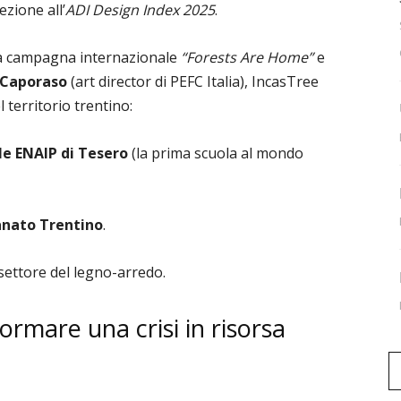
zione all’
ADI Design Index 2025
.
la campagna internazionale
“Forests Are Home”
e
 Caporaso
(art director di PEFC Italia), IncasTree
l territorio trentino:
le ENAIP di Tesero
(la prima scuola al mondo
anato Trentino
.
 settore del legno-arredo.
formare una crisi in risorsa