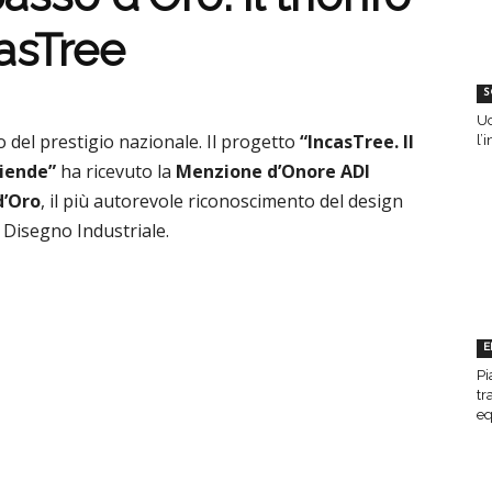
asTree
S
Uc
io del prestigio nazionale. Il progetto
“IncasTree. Il
l’
ziende”
ha ricevuto la
Menzione d’Onore ADI
d’Oro
, il più autorevole riconoscimento del design
 Disegno Industriale.
E
Pi
tr
eq