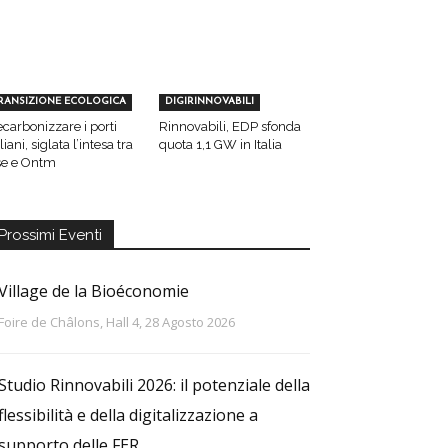
RANSIZIONE ECOLOGICA
DIGIRINNOVABILI
carbonizzare i porti
Rinnovabili, EDP sfonda
aliani, siglata l’intesa tra
quota 1,1 GW in Italia
e e Ontm
Prossimi Eventi
Village de la Bioéconomie
Foire de Châlons, Hall 4, 28 Agosto 2026
Studio Rinnovabili 2026: il potenziale della
flessibilità e della digitalizzazione a
supporto delle FER