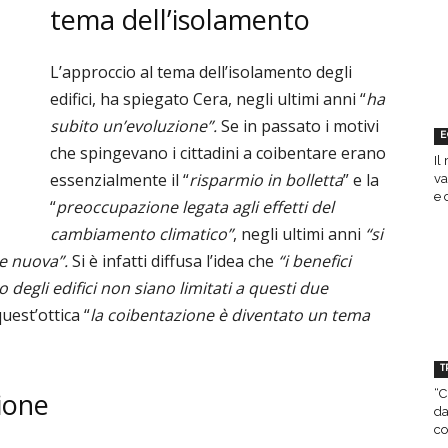
tema dell’isolamento
L’approccio al tema dell’isolamento degli
edifici, ha spiegato Cera, negli ultimi anni “
ha
subito un’evoluzione”.
Se in passato i motivi
E
che spingevano i cittadini a coibentare erano
Il
essenzialmente il “
risparmio in bolletta
” e la
va
e 
“
preoccupazione legata agli effetti del
cambiamento climatico”
, negli ultimi anni
“si
e nuova”.
Si è infatti diffusa l’idea che
“i benefici
o degli edifici non siano limitati a questi due
quest’ottica
“
la coibentazione è diventato un tema
T
“C
zione
da
co