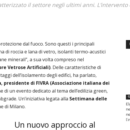
terizzato il settore negli ultimi anni. L’intervento
rotezione dal fuoco. Sono questi i principali
na di roccia e lana di vetro, isolanti termo-acustici
ane minerali”, a sua volta compreso nel
bre Vetrose Artificiali)
. Delle caratteristiche di
taggi dell’isolamento degli edifici, ha parlato,
, presidente di FIVRA (Associazione italiana dei
ne di un evento dedicato al tema dell’edilizia green,
G
bgrade. Un’iniziativa legata alla
Settimana delle
El
 di Milano.
ne
ne
l’
Un nuovo approccio al