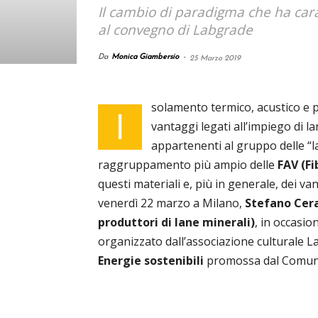
Il cambio di paradigma che ha carat
al convegno di Labgrade
Da
Monica Giambersio
-
25 Marzo 2019
solamento termico, acustico e p
I
vantaggi legati all’impiego di la
appartenenti al gruppo delle “l
raggruppamento più ampio delle
FAV (Fi
questi materiali e, più in generale, dei van
venerdì 22 marzo a Milano,
Stefano Cera
produttori di lane minerali)
, in occasio
organizzato dall’associazione culturale La
Energie sostenibili
promossa dal Comune