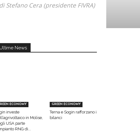
 di Stefano Cera (presidente FIVRA)
Ultime News
REEN ECONOMY
GREEN ECONOMY
gin investe
Terna e Sogin rafforzano i
ll’agrivoltaico in Molise,
bilanci
gli USA parte
impianto RNG di...