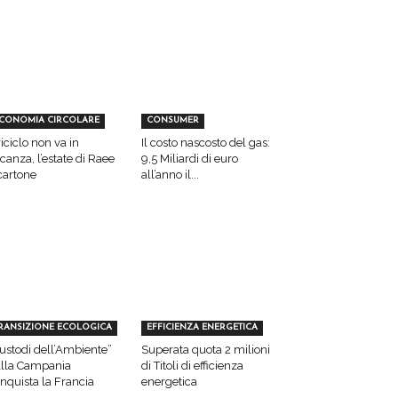
CONOMIA CIRCOLARE
CONSUMER
 riciclo non va in
Il costo nascosto del gas:
canza, l’estate di Raee
9,5 Miliardi di euro
cartone
all’anno il...
RANSIZIONE ECOLOGICA
EFFICIENZA ENERGETICA
ustodi dell’Ambiente”
Superata quota 2 milioni
lla Campania
di Titoli di efficienza
nquista la Francia
energetica