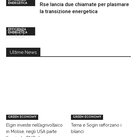
EFFICIENZA
Rse lancia due chiamate per plasmare
ENERGETICA
la transizione energetica
EFFICIENZA
ENERGETICA
Ultime News
GREEN ECONOMY
GREEN ECONOMY
Elgin investe nell’agrivoltaico
Terna e Sogin rafforzano i
in Molise, negli USA parte
bilanci