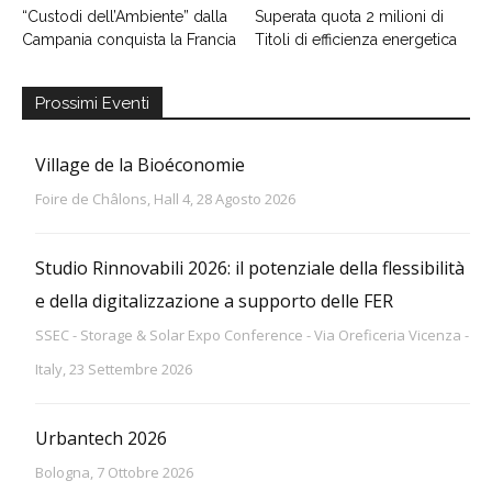
“Custodi dell’Ambiente” dalla
Superata quota 2 milioni di
Campania conquista la Francia
Titoli di efficienza energetica
Prossimi Eventi
Village de la Bioéconomie
Foire de Châlons, Hall 4, 28 Agosto 2026
Studio Rinnovabili 2026: il potenziale della flessibilità
e della digitalizzazione a supporto delle FER
SSEC - Storage & Solar Expo Conference - Via Oreficeria Vicenza -
Italy, 23 Settembre 2026
Urbantech 2026
Bologna, 7 Ottobre 2026