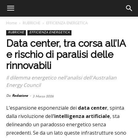
Home
RUBRICHE
EFFICIENZA ENERGETICA
RUBRICHE
EFFICIENZA ENERGETICA
Data center, tra corsa all’IA
e rischio di paralisi delle
rinnovabili
Il dilemma energetico nell'analisi dell'Australian
Energy Council
Da
Redazione
-
3 Marzo 2026
L’espansione esponenziale dei
data center
, spinta
dalla rivoluzione dell’
intelligenza artificiale
, sta
delineando un paradosso energetico senza
precedenti. Se da un lato queste infrastrutture sono