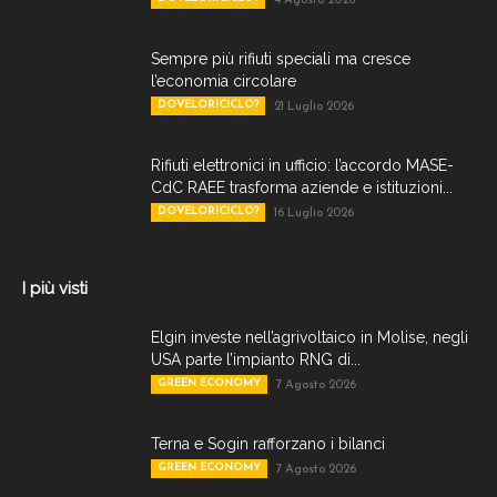
4 Agosto 2026
Sempre più rifiuti speciali ma cresce
l’economia circolare
DOVELORICICLO?
21 Luglio 2026
Rifiuti elettronici in ufficio: l’accordo MASE-
CdC RAEE trasforma aziende e istituzioni...
DOVELORICICLO?
16 Luglio 2026
I più visti
Elgin investe nell’agrivoltaico in Molise, negli
USA parte l’impianto RNG di...
GREEN ECONOMY
7 Agosto 2026
Terna e Sogin rafforzano i bilanci
GREEN ECONOMY
7 Agosto 2026