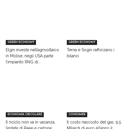
GREEN ECONOMY
GREEN ECONOMY
Elgin investe nell’agrivoltaico
Terna e Sogin rafforzano i
in Molise, negli USA parte
bilanci
l’impianto RNG di...
ECONOMIA CIRCOLARE
CONSUMER
Il riciclo non va in vacanza,
Il costo nascosto del gas: 9,5
l’estate di Raee e cartone
Miliardi di euro all’anno il...