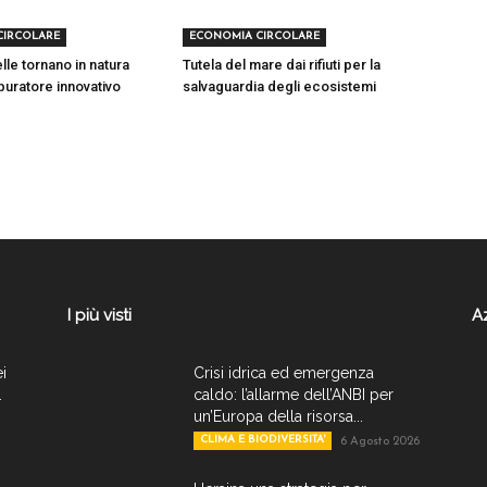
CIRCOLARE
ECONOMIA CIRCOLARE
lle tornano in natura
Tutela del mare dai rifiuti per la
puratore innovativo
salvaguardia degli ecosistemi
I più visti
A
ei
Crisi idrica ed emergenza
.
caldo: l’allarme dell’ANBI per
un’Europa della risorsa...
CLIMA E BIODIVERSITA'
6 Agosto 2026