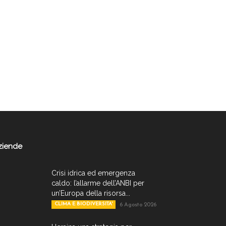
ziende
Crisi idrica ed emergenza
caldo: l’allarme dell’ANBI per
un’Europa della risorsa...
CLIMA E BIODIVERSITA'
6 Agosto 2026