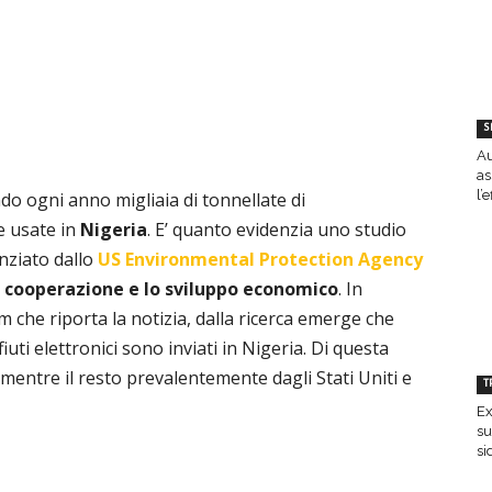
S
Au
as
l’
ando ogni anno
migliaia di tonnellate di
e usate in
Nigeria
.
E’ quanto evidenzia uno studio
anziato dallo
US Environmental Protection Agency
a cooperazione e lo sviluppo economico
. In
m che riporta la notizia, dalla ricerca emerge che
iuti elettronici sono inviati in Nigeria. Di questa
 mentre il resto prevalentemente dagli Stati Uniti e
T
Ex
su
si