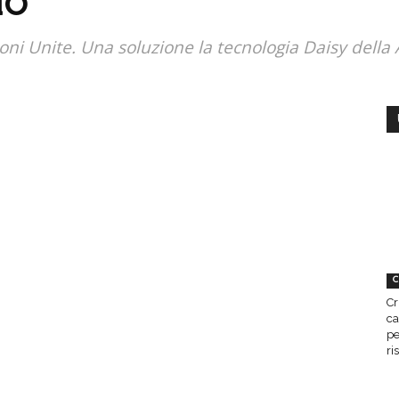
do
ioni Unite. Una soluzione la tecnologia Daisy della
C
Cr
ca
pe
ri