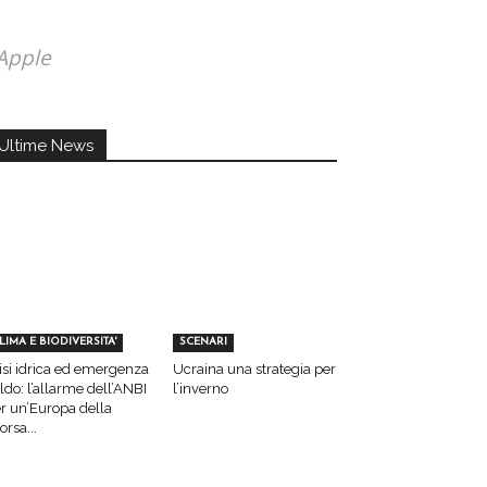
 Apple
Ultime News
LIMA E BIODIVERSITA'
SCENARI
isi idrica ed emergenza
Ucraina una strategia per
ldo: l’allarme dell’ANBI
l’inverno
r un’Europa della
sorsa...