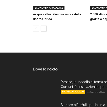
ECONOMIA CIRCOLARE
ECONOMIA 
Acque reflue: il nuovo valore della
2.500 albore
risorsa idrica
grazie a de
Dove lo riciclo
Plastica, la raccolta si ferma n
Comuni: è crisi nazionale per..
DOVELORICICLO?
4 Agosto 2026
Sempre più rifiuti speciali ma