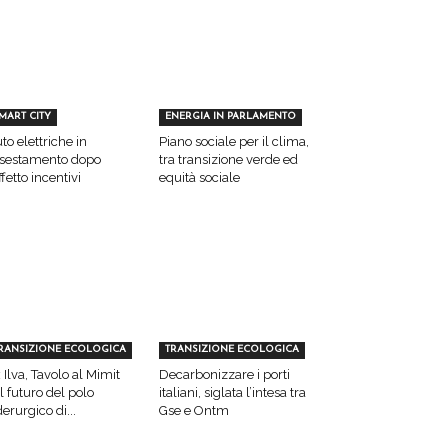
MART CITY
ENERGIA IN PARLAMENTO
to elettriche in
Piano sociale per il clima,
sestamento dopo
tra transizione verde ed
effetto incentivi
equità sociale
RANSIZIONE ECOLOGICA
TRANSIZIONE ECOLOGICA
 Ilva, Tavolo al Mimit
Decarbonizzare i porti
l futuro del polo
italiani, siglata l’intesa tra
derurgico di...
Gse e Ontm