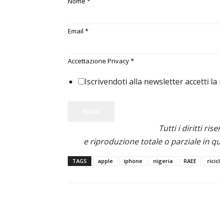
Nome
*
Email
*
Accettazione Privacy
*
Iscrivendoti alla newsletter accetti la
INVIA
Tutti i diritti ris
e riproduzione totale o parziale in qu
TAGS
apple
iphone
nigeria
RAEE
ricic