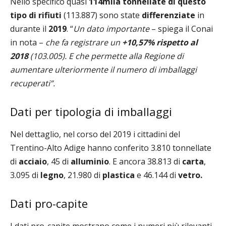
Nello specifico q
uasi
114mila tonnellate di questo
tipo di rifiuti
(113.887) sono state
differenziate
in
durante il
2019
. “
Un dato importante
– spiega il Conai
in nota –
che fa registrare un
+10,57% rispetto al
2018
(103.005). E che permette alla Regione di
aumentare ulteriormente il numero di imballaggi
recuperati”.
Dati per tipologia di imballaggi
Nel dettaglio, nel corso del 2019 i cittadini del
Trentino-Alto Adige hanno conferito 3.810 tonnellate
di
acciaio
, 45 di
alluminio
. E ancora 38.813 di
carta
,
3.095 di
legno
, 21.980 di
plastica
e 46.144 di
vetro.
Dati pro-capite