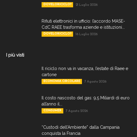
DOVELORICICLO?
21 Luglio 2026
Rifiuti elettronici in ufficio: l’accordo MASE-
CdC RAEE trasforma aziende e istituzioni...
DOVELORICICLO?
16 Luglio 2026
I più visti
Il riciclo non va in vacanza, l’estate di Raee e
cartone
ECONOMIA CIRCOLARE
7 Agosto 2026
Il costo nascosto del gas: 9,5 Miliardi di euro
all’anno il...
CONSUMER
7 Agosto 2026
“Custodi dell’Ambiente” dalla Campania
conquista la Francia