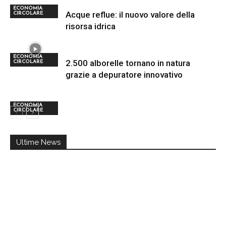
ECONOMIA
Acque reflue: il nuovo valore della
CIRCOLARE
risorsa idrica
ECONOMIA
2.500 alborelle tornano in natura
CIRCOLARE
grazie a depuratore innovativo
ECONOMIA
CIRCOLARE
Ultime News