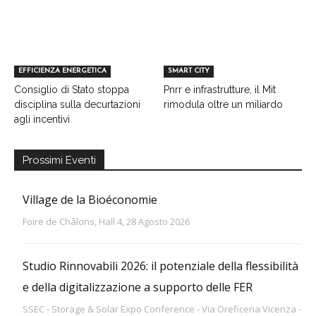
EFFICIENZA ENERGETICA
SMART CITY
Consiglio di Stato stoppa
Pnrr e infrastrutture, il Mit
disciplina sulla decurtazioni
rimodula oltre un miliardo
agli incentivi
Prossimi Eventi
Village de la Bioéconomie
Foire de Châlons, Hall 4, 28 Agosto 2026
Studio Rinnovabili 2026: il potenziale della flessibilità
e della digitalizzazione a supporto delle FER
SSEC - Storage & Solar Expo Conference - Via Oreficeria Vicenza -