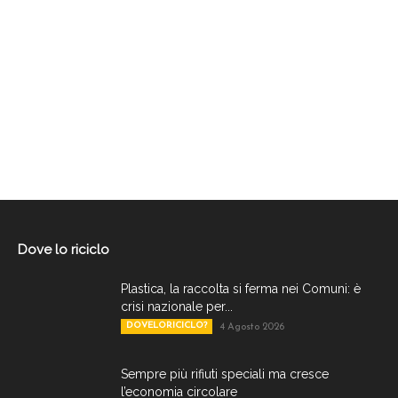
Dove lo riciclo
Plastica, la raccolta si ferma nei Comuni: è
crisi nazionale per...
DOVELORICICLO?
4 Agosto 2026
Sempre più rifiuti speciali ma cresce
l’economia circolare