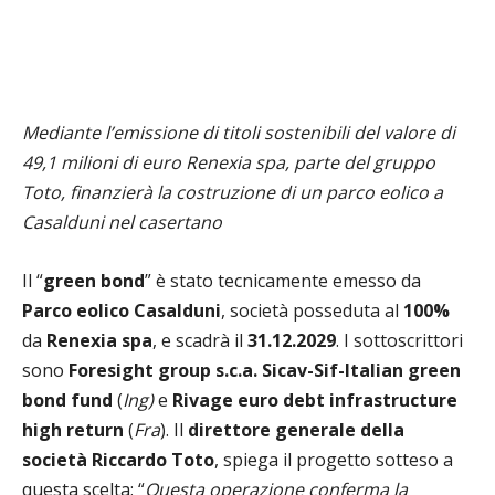
Mediante l’emissione di titoli sostenibili del valore di
49,1 milioni di euro Renexia spa, parte del gruppo
Toto, finanzierà la costruzione di un parco eolico a
Casalduni nel casertano
Il “
green bond
” è stato tecnicamente emesso da
Parco eolico Casalduni
, società posseduta al
100%
da
Renexia spa
, e scadrà il
31.12.2029
. I sottoscrittori
sono
Foresight group s.c.a. Sicav-Sif-Italian green
bond fund
(
Ing)
e
Rivage euro debt infrastructure
high return
(
Fra
). Il
direttore generale della
società Riccardo Toto
, spiega il progetto sotteso a
questa scelta: “
Questa operazione conferma la