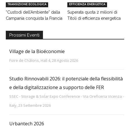
TRANSIZIONE ECOLOGICA
EFFICIENZA ENERGETICA
“Custodi dell’Ambiente” dalla
Superata quota 2 milioni di
Campania conquista la Francia
Titoli di efficienza energetica
Prossimi Eventi
Village de la Bioéconomie
Foire de Châlons, Hall 4, 28 Agosto 2026
Studio Rinnovabili 2026: il potenziale della flessibilità
e della digitalizzazione a supporto delle FER
SSEC - Storage & Solar Expo Conference - Via Oreficeria Vicenza -
Italy, 23 Settembre 2026
Urbantech 2026